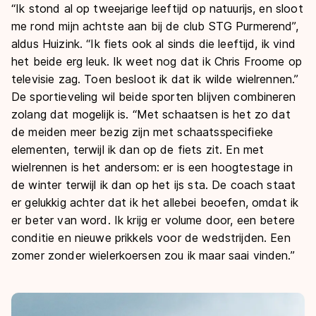
“Ik stond al op tweejarige leeftijd op natuurijs, en sloot
me rond mijn achtste aan bij de club STG Purmerend”,
aldus Huizink. “Ik fiets ook al sinds die leeftijd, ik vind
het beide erg leuk. Ik weet nog dat ik Chris Froome op
televisie zag. Toen besloot ik dat ik wilde wielrennen.”
De sportieveling wil beide sporten blijven combineren
zolang dat mogelijk is. “Met schaatsen is het zo dat
de meiden meer bezig zijn met schaatsspecifieke
elementen, terwijl ik dan op de fiets zit. En met
wielrennen is het andersom: er is een hoogtestage in
de winter terwijl ik dan op het ijs sta. De coach staat
er gelukkig achter dat ik het allebei beoefen, omdat ik
er beter van word. Ik krijg er volume door, een betere
conditie en nieuwe prikkels voor de wedstrijden. Een
zomer zonder wielerkoersen zou ik maar saai vinden.”