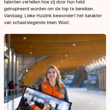
De weg op
talenten vertellen hoe zij door hun held
Persoonlijke records & tijden
Inlineskaten
Schoonrijden
geïnspireerd worden om de top te bereiken.
Inschrijven wedstrijden
Historie & statistiek
Schaatsfans
Vandaag: Lieke Huizink bewondert het karakter
Kunstschaatsen
Natuurijs
Algemene Nederlandse Schaatstijd
van schaatslegende Ireen Wüst.
Alles voor jou als schaatsfan
Deze zomer de weg op
Olympische Spelen
Evenementen
Waar kan ik schaatsen en skaten?
Olympische Spelen
Tickets
Medaille overzicht
Livestreams
Medaillespiegel
Word schaatsfan!
Olympische uitslagen
Winacties
Van Jong tot Goud verhalen