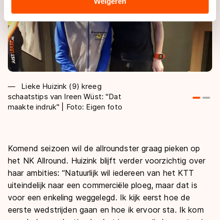
Weigeren
landen buiten de EU, zoals de VS, waar mogelijk geen
adequaat beschermingsniveau geldt volgens de GDPR.
Door op ‘Toestaan’ te klikken, stemt u in met deze
overdracht. Meer informatie vindt u in ons
cookiebeleid
.
Lieke Huizink (9) kreeg
schaatstips van Ireen Wüst: "Dat
op
maakte indruk" | Foto: Eigen foto
An
Ei
Komend seizoen wil de allroundster graag pieken op
het NK Allround. Huizink blijft verder voorzichtig over
haar ambities: “Natuurlijk wil iedereen van het KTT
uiteindelijk naar een commerciële ploeg, maar dat is
voor een enkeling weggelegd. Ik kijk eerst hoe de
eerste wedstrijden gaan en hoe ik ervoor sta. Ik kom