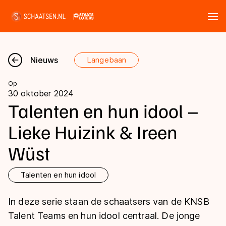
Tickets
Zoeken
Nieuws
Langebaan
Nieuws
Op
30 oktober 2024
Kalender
Talenten en hun idool –
Lieke Huizink & Ireen
Disciplines
Wüst
Marathon
Uitslagen
Langebaan
Talenten en hun idool
Langebaan
Shorttrack
Tijden & historie
In deze serie staan de schaatsers van de KNSB
Shorttrack
Inlineskaten
Talent Teams en hun idool centraal. De jonge
Ranglijsten Langebaan
Marathon
Kunstschaatsen