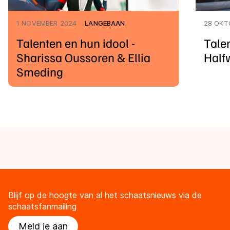
1 NOVEMBER 2024
LANGEBAAN
28 OKT
Talenten en hun idool -
Talen
Sharissa Oussoren & Ellia
Half
Smeding
Blijf op de hoogte van al het schaatsnieuws via de
schaatsfanmailing
Meld je aan