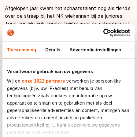
Afgelopen jaar kwam het schaatstalent nog als tiende
over de streep bij het NK wielrennen bij de juniores.
Toch zou Huizink zonder twijfel voor de schaatssport
kiezen als het erop aankomt. “De liefde voor de sport
zit er van kleins af aan in. Ik ging met mijn ouders
regelmatig naar Thialf. Toen blonk Ireen (Wüst)
Toestemming
Details
Advertentie-instellingen
Ov
overduidelijk uit. Ze won zoveel, ook al op jonge
leeftijd. Mijn eerste indruk van haar kan ik me goed
herinneren”, vertelt de middelbare scholiere lachend.
Verantwoord gebruik van uw gegevens
“Ik dacht altijd dat ze een stuk groter was, omdat ik
Wij en
onze 1022 partners
verwerken je persoonlijke
zelf klein ben, maar ze is zelf ook niet bepaald lang,
gegevens (bijv. uw IP-adres) met behulp van
haha. Bij een clinic heb ik haar gesproken - toen was ik
technologieën zoals cookies om informatie op uw
een jaar of negen - dat maakte indruk. Zij legde mij
apparaat op te slaan en te gebruiken met als doel
toen uit hoe je moet starten, als een soort pinguïn.
gepersonaliseerde advertenties en content, metingen aan
Dat ben ik nooit vergeten.”
advertenties en content, inzicht in publiek en
productontwikkeling. U kunt kiezen wie uw gegevens
De bescheiden juniore heeft veel respect voor Wüst.
gebruikt en met welke doelen.