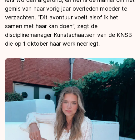
De weg op
Persoonlijke records & tijden
gemis van haar vorig jaar overleden moeder te
Inlineskaten
Schoonrijden
Inschrijven wedstrijden
verzachten. “Dit avontuur voelt alsof ik het
Historie & statistiek
Schaatsfans
Kunstschaatsen
Natuurijs
samen met haar kan doen”, zegt de
Algemene Nederlandse Schaatstijd
disciplinemanager Kunstschaatsen van de KNSB
Alles voor jou als schaatsfan
Deze zomer de weg op
Olympische Spelen
die op 1 oktober haar werk neerlegt.
Evenementen
Waar kan ik schaatsen en skaten?
Olympische Spelen
Tickets
Medaille overzicht
Livestreams
Medaillespiegel
Word schaatsfan!
Olympische uitslagen
Winacties
Van Jong tot Goud verhalen