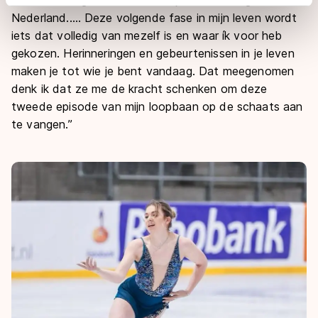
adequaat beschermingsniveau geldt volgens de GDPR.
Nederland..… Deze volgende fase in mijn leven wordt
Door op ‘Toestaan’ te klikken, stemt u in met deze
iets dat volledig van mezelf is en waar ík voor heb
overdracht. Meer informatie vindt u in ons
cookiebeleid
.
gekozen. Herinneringen en gebeurtenissen in je leven
maken je tot wie je bent vandaag. Dat meegenomen
denk ik dat ze me de kracht schenken om deze
tweede episode van mijn loopbaan op de schaats aan
te vangen.”