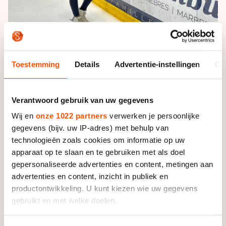
Toestemming
Details
Advertentie-instellingen
Ov
Back on the ice! In Duinkerken trainde Niki Wories de
voorbije twee weken met haar coach Thomas Kennes. |
Foto: Neeke Smit
Verantwoord gebruik van uw gegevens
Wij en
onze 1022 partners
verwerken je persoonlijke
Toch zal het heengaan van haar moeder een zetje zijn
gegevens (bijv. uw IP-adres) met behulp van
geweest de net ingeslagen weg alweer te verlaten. Ze
technologieën zoals cookies om informatie op uw
herhaalt de zin dat ‘je soms niet weet waar het leven
apparaat op te slaan en te gebruiken met als doel
je brengt’ niet voor niets een paar keer in het gesprek.
gepersonaliseerde advertenties en content, metingen aan
In oktober 2023 – volgens haar na een
advertenties en content, inzicht in publiek en
selectiewedstrijd in den Bosch – praatte ze op de
productontwikkeling. U kunt kiezen wie uw gegevens
parkeerplaats na met coach Thomas Kennes. “Hij zei
gebruikt en met welke doelen.
plotseling: ‘Buiten het feit dat ik ontzettend blij ben
met jou als disciplinemanager van de KNSB, want dat
Als u het toestaat, willen we ook graag: