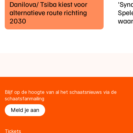
Danilova/ Tsiba kiest voor
'Syn
alternatieve route richting
Spele
2030
waar
Blijf op de hoogte van al het schaatsnieuws via de
schaatsfanmailing
Meld je aan
Tickets