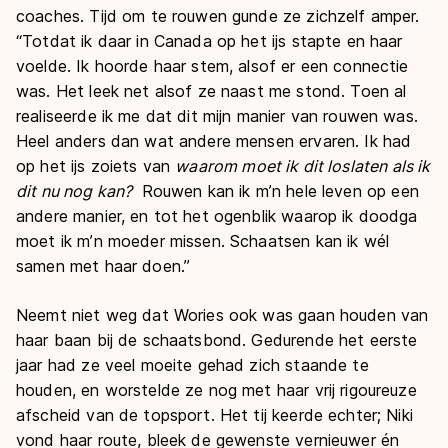
coaches. Tijd om te rouwen gunde ze zichzelf amper.
“Totdat ik daar in Canada op het ijs stapte en haar
voelde. Ik hoorde haar stem, alsof er een connectie
was. Het leek net alsof ze naast me stond. Toen al
realiseerde ik me dat dit mijn manier van rouwen was.
Heel anders dan wat andere mensen ervaren. Ik had
op het ijs zoiets van
waarom moet ik dit loslaten als ik
dit nu nog kan?
Rouwen kan ik m’n hele leven op een
andere manier, en tot het ogenblik waarop ik doodga
moet ik m’n moeder missen. Schaatsen kan ik wél
samen met haar doen.”
Neemt niet weg dat Wories ook was gaan houden van
haar baan bij de schaatsbond. Gedurende het eerste
jaar had ze veel moeite gehad zich staande te
houden, en worstelde ze nog met haar vrij rigoureuze
afscheid van de topsport. Het tij keerde echter; Niki
vond haar route, bleek de gewenste vernieuwer én