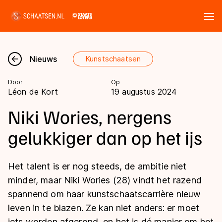
Tickets
Zoeken
Nieuws
Kunstschaatsen
Nieuws
Door
Op
Léon de Kort
19 augustus 2024
Kalender
Niki Wories, nergens
Disciplines
gelukkiger dan op het ijs
Marathon
Uitslagen
Het talent is er nog steeds, de ambitie niet
Langebaan
minder, maar Niki Wories (28) vindt het razend
Langebaan
Shorttrack
Tijden & historie
spannend om haar kunstschaatscarrière nieuw
Shorttrack
Inlineskaten
leven in te blazen. Ze kan niet anders: er moet
Ranglijsten Langebaan
Marathon
Kunstschaatsen
iets worden afgerond, en het is dé manier om het