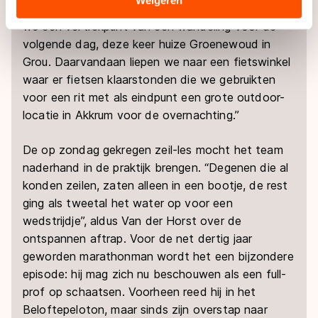
andersoortige raadsels. Met de uitkomsten kregen
landen buiten de EU, zoals de VS, waar mogelijk geen
we een vertrekpunt van een wandeling voor de
adequaat beschermingsniveau geldt volgens de GDPR.
volgende dag, deze keer huize Groenewoud in
Door op ‘Toestaan’ te klikken, stemt u in met deze
Grou. Daarvandaan liepen we naar een fietswinkel
overdracht. Meer informatie vindt u in ons
cookiebeleid
.
waar er fietsen klaarstonden die we gebruikten
voor een rit met als eindpunt een grote outdoor-
locatie in Akkrum voor de overnachting.”
De op zondag gekregen zeil-les mocht het team
naderhand in de praktijk brengen. “Degenen die al
konden zeilen, zaten alleen in een bootje, de rest
ging als tweetal het water op voor een
wedstrijdje”, aldus Van der Horst over de
ontspannen aftrap. Voor de net dertig jaar
geworden marathonman wordt het een bijzondere
episode: hij mag zich nu beschouwen als een full-
prof op schaatsen. Voorheen reed hij in het
Beloftepeloton, maar sinds zijn overstap naar