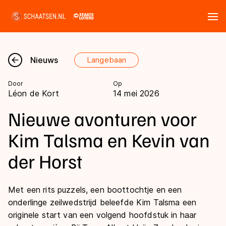
Tickets
Zoeken
Nieuws
Langebaan
Nieuws
Door
Op
Léon de Kort
14 mei 2026
Kalender
Nieuwe avonturen voor
Disciplines
Kim Talsma en Kevin van
Marathon
der Horst
Uitslagen
Langebaan
Langebaan
Shorttrack
Met een rits puzzels, een boottochtje en een
Tijden & historie
onderlinge zeilwedstrijd beleefde Kim Talsma een
Shorttrack
Inlineskaten
originele start van een volgend hoofdstuk in haar
Ranglijsten Langebaan
Marathon
Kunstschaatsen