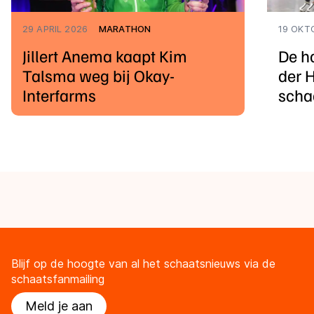
29 APRIL 2026
MARATHON
19 OKT
Jillert Anema kaapt Kim
De h
Talsma weg bij Okay-
der H
Interfarms
scha
Blijf op de hoogte van al het schaatsnieuws via de
schaatsfanmailing
Meld je aan