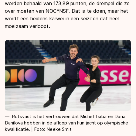
De weg op
worden behaald van 173,89 punten, de drempel die ze
Persoonlijke records & tijden
Inlineskaten
Schoonrijden
over moeten van NOC*NSF. Dat is te doen, maar het
Inschrijven wedstrijden
Historie & statistiek
wordt een heidens karwei in een seizoen dat heel
Schaatsfans
Kunstschaatsen
Natuurijs
Algemene Nederlandse Schaatstijd
moeizaam verloopt.
Alles voor jou als schaatsfan
Deze zomer de weg op
Olympische Spelen
Evenementen
Waar kan ik schaatsen en skaten?
Olympische Spelen
Tickets
Medaille overzicht
Livestreams
Medaillespiegel
Word schaatsfan!
Olympische uitslagen
Winacties
Van Jong tot Goud verhalen
Rotsvast is het vertrouwen dat Michel Tsiba en Daria
Danilova hebben in de afloop van hun jacht op olympische
kwalificatie. | Foto: Neeke Smit