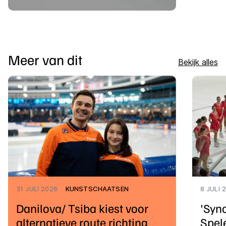
Meer van dit
Bekijk alles
31 JULI 2026
KUNSTSCHAATSEN
8 JULI 
Danilova/ Tsiba kiest voor
'Syn
alternatieve route richting
Spele