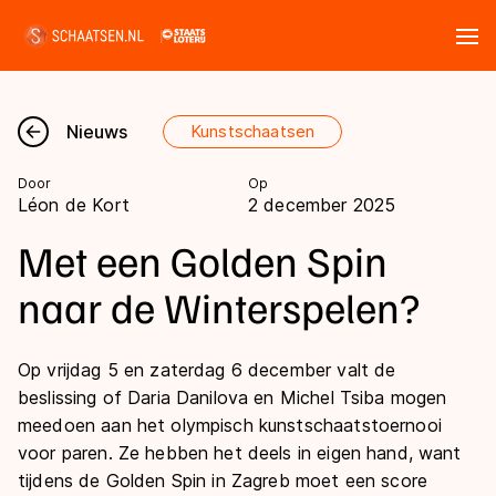
Tickets
Zoeken
Nieuws
Kunstschaatsen
Nieuws
Door
Op
Léon de Kort
2 december 2025
Kalender
Met een Golden Spin
Disciplines
naar de Winterspelen?
Marathon
Uitslagen
Op vrijdag 5 en zaterdag 6 december valt de
Langebaan
beslissing of Daria Danilova en Michel Tsiba mogen
Langebaan
Shorttrack
Tijden & historie
meedoen aan het olympisch kunstschaatstoernooi
Shorttrack
voor paren. Ze hebben het deels in eigen hand, want
Inlineskaten
Ranglijsten Langebaan
tijdens de Golden Spin in Zagreb moet een score
Marathon
Kunstschaatsen