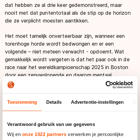
dat hebben ze al drie keer gedemonstreerd, maar
nooit met dat puntentotaal als de stip op de horizon
die ze verplicht moesten aantikken.
Het moet tamelijk onverteerbaar zijn, wanneer een
torenhoge horde wordt bedwongen en er een
volgende – niet meteen verwacht - opdoemt. Wat
gemakkelijk wordt vergeten is dat het paar ook in de
race naar het wereldkampioenschap 2025 in Boston
door een zenuwslopende en daarom mentaal
loodzware periode is gegaan om de benodigde punten
te bemachtigen. Zonder iemand een zwartepiet toe te
spelen schetst Tsiba zijn gevoelens.
Toestemming
Details
Advertentie-instellingen
Ov
“We hebben er vorig seizoen alles aan gedaan om ons
te kwalificeren voor de Spelen. Omdat we in goeden
Verantwoord gebruik van uw gegevens
doen waren, leek het voor de buitenwereld – waarin
Wij en
onze 1022 partners
verwerken je persoonlijke
de meeste mensen niet erg diep in deze sport zitten –