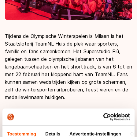
Tijdens de Olympische Winterspelen is Milaan is het
Staatsloterij TeamNL Huis de plek waar sporters,
familie en fans samenkomen. Het Superstudio Più,
gelegen tussen de olympische ijsbanen van het
langebaanschaatsen en het shorttrack, is van 6 tot en
met 22 februari het kloppend hart van TeamNL. Fans
kunnen samen wedstrijden kijken op grote schermen,
zelf de wintersporten uitproberen, feest vieren en de
medaillewinnaars huldigen.
Woensdag gaven Sven Kramer, Ireen Wüst, Irene
Schouten, Erben Wennemars en Nicolien Sauerbreij in
het tijdelijke Staatsloterij TeamNL Tickethuis in
Toestemming
Details
Advertentie-instellingen
Ov
Utrecht het startschot voor de ticketverkoop.