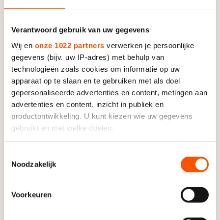
Wil jij bij dit Oranjefeest in Milaan zijn?
Bestel dan je
Verantwoord gebruik van uw gegevens
tickets!
Wij en
onze 1022 partners
verwerken je persoonlijke
Tickets TeamNL Huis
gegevens (bijv. uw IP-adres) met behulp van
technologieën zoals cookies om informatie op uw
apparaat op te slaan en te gebruiken met als doel
gepersonaliseerde advertenties en content, metingen aan
advertenties en content, inzicht in publiek en
productontwikkeling. U kunt kiezen wie uw gegevens
gebruikt en met welke doelen.
Als u het toestaat, willen we ook graag:
Toestemmingsselectie
Noodzakelijk
Informatie verzamelen over uw geografische locatie,
die tot een paar meter nauwkeurig kan zijn
Uw apparaat identificeren door het actief te scannen
Voorkeuren
op specifieke eigenschappen (fingerprinting)
Lees meer over hoe uw persoonlijke gegevens worden