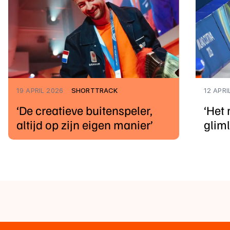
19 APRIL 2026
SHORTTRACK
12 APRI
‘De creatieve buitenspeler,
‘Het 
altijd op zijn eigen manier’
glim