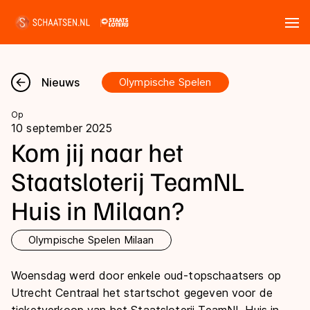
Tickets
Zoeken
Nieuws
Olympische Spelen
Nieuws
Op
10 september 2025
Kalender
Kom jij naar het
Staatsloterij TeamNL
Disciplines
Huis in Milaan?
Marathon
Uitslagen
Langebaan
Olympische Spelen Milaan
Langebaan
Shorttrack
Tijden & historie
Woensdag werd door enkele oud-topschaatsers op
Shorttrack
Inlineskaten
Utrecht Centraal het startschot gegeven voor de
Ranglijsten Langebaan
Marathon
Kunstschaatsen