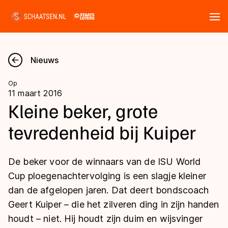
Tickets
Zoeken
Nieuws
Nieuws
Op
11 maart 2016
Kalender
Kleine beker, grote
tevredenheid bij Kuiper
Disciplines
Marathon
Uitslagen
De beker voor de winnaars van de ISU World
Langebaan
Cup ploegenachtervolging is een slagje kleiner
Langebaan
dan de afgelopen jaren. Dat deert bondscoach
Shorttrack
Tijden & historie
Geert Kuiper – die het zilveren ding in zijn handen
Shorttrack
Inlineskaten
houdt – niet. Hij houdt zijn duim en wijsvinger
Ranglijsten Langebaan
Marathon
Kunstschaatsen