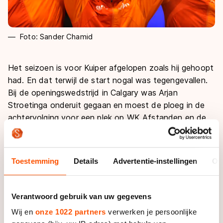
Foto: Sander Chamid
Het seizoen is voor Kuiper afgelopen zoals hij gehoopt
had. En dat terwijl de start nogal was tegengevallen.
Bij de openingswedstrijd in Calgary was Arjan
Stroetinga onderuit gegaan en moest de ploeg in de
achtervolging voor een plek op WK Afstanden en de
World Cup Finale.
Dat lukte meer dan behoorlijk. Tegenover een ‘sterk
Toestemming
Details
Advertentie-instellingen
Ov
opkomende Noorse ploeg’, zoals Kuiper het noemt,
had Nederland toch de wereldtitel en het
eindklassement van de wereldbeker veroverd. “Ik kijk
Verantwoord gebruik van uw gegevens
hier naar de beker en de race zelf en denk: we hebben
Wij en
onze 1022 partners
verwerken je persoonlijke
het er toch maar mooi uit weten te krijgen.”