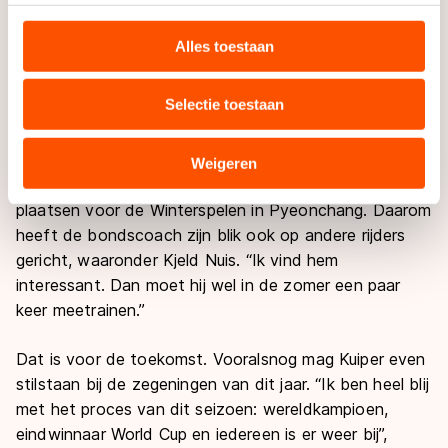
Blokhuijsen, Douwe de Vries en Stroetinga en dat is
personaliseren, socialmediafuncties te bieden en
nog niet eens de sterkste opstelling. “Naast deze drie
websiteverkeer te analyseren. We delen informatie over
Alles toestaan
heb ik, dat klinkt misschien hautain, ook nog Sven
uw gebruik van onze site met onze partners voor social
Kramer en Jorrit Bergsma achter de hand”, zegt hij.
media, advertenties en analyse. Zij kunnen deze
Selectie toestaan
combineren met andere gegevens die u aan hen heeft
Met die vijf rijders kan Kuiper wel wat op weg naar de
verstrekt of die zij hebben verzameld via hun services.
Spelen van 2018, al zal hij daar rekening moeten
Sommige partners kunnen gegevens doorgeven aan
Weigeren
houden met schaatsers die zich ook individueel
landen buiten de EU, zoals de VS, waar mogelijk geen
plaatsen voor de Winterspelen in Pyeonchang. Daarom
adequaat beschermingsniveau geldt volgens de GDPR.
Door op ‘Toestaan’ te klikken, stemt u in met deze
heeft de bondscoach zijn blik ook op andere rijders
overdracht. Meer informatie vindt u in ons
cookiebeleid
.
gericht, waaronder Kjeld Nuis. “Ik vind hem
interessant. Dan moet hij wel in de zomer een paar
keer meetrainen.”
Dat is voor de toekomst. Vooralsnog mag Kuiper even
stilstaan bij de zegeningen van dit jaar. “Ik ben heel blij
met het proces van dit seizoen: wereldkampioen,
eindwinnaar World Cup en iedereen is er weer bij”,