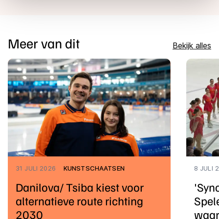
overdracht. Meer informatie vindt u in ons
cookiebeleid
.
Meer van dit
Bekijk alles
31 JULI 2026
KUNSTSCHAATSEN
8 JULI 
Danilova/ Tsiba kiest voor
'Syn
alternatieve route richting
Spele
2030
waar