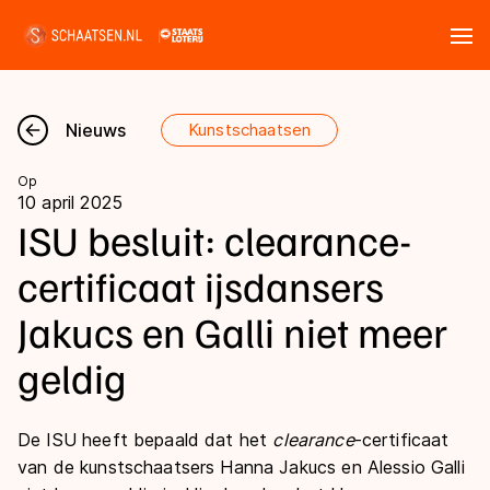
Tickets
Zoeken
Nieuws
Kunstschaatsen
Nieuws
Op
10 april 2025
Kalender
ISU besluit: clearance-
certificaat ijsdansers
Disciplines
Jakucs en Galli niet meer
Marathon
Uitslagen
geldig
Langebaan
Langebaan
Shorttrack
Tijden & historie
De ISU heeft bepaald dat het
clearance
-certificaat
Shorttrack
Inlineskaten
van de kunstschaatsers Hanna Jakucs en Alessio Galli
Ranglijsten Langebaan
Marathon
Kunstschaatsen