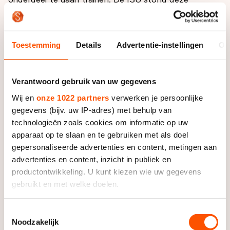
constructie, waar veel landen gebruik van maken, ook
toe.”
Toestemming
Details
Advertentie-instellingen
Ov
Omdat ze aan alle voorwaarden van de ISU voldeden,
kregen Jakucs en Galli in 2020 het benodigde
certificaat (de
clearance
) om voor Nederland uit te
Verantwoord gebruik van uw gegevens
komen bij EK’s en WK’s. In de tussentijd maakten ook
Wij en
onze 1022 partners
verwerken je persoonlijke
Chelsea Verhaegh en Sherim van Geffen de nodige
gegevens (bijv. uw IP-adres) met behulp van
progressie. Op basis van vooraf vastgestelde
technologieën zoals cookies om informatie op uw
selectiecriteria én de ISU-regels werden Jakucs en
apparaat op te slaan en te gebruiken met als doel
Galli in januari van dit jaar naar het EK in Tallinn
gepersonaliseerde advertenties en content, metingen aan
uitgezonden omdat zij tijdens kwalificatiewedstrijden
advertenties en content, inzicht in publiek en
hogere scores hadden behaald dan Verhaegh en Van
productontwikkeling. U kunt kiezen wie uw gegevens
Geffen. Naar aanleiding van een zaak die het laatste
gebruikt en met welke doelen.
koppel had aangespannen, heeft de onafhankelijke
geschillencommissie van de KNSB deze (juiste)
Als u het toestaat, willen we ook graag:
Toestemmingsselectie
handelswijze later nogmaals bevestigd en een
Noodzakelijk
Informatie verzamelen over uw geografische locatie,