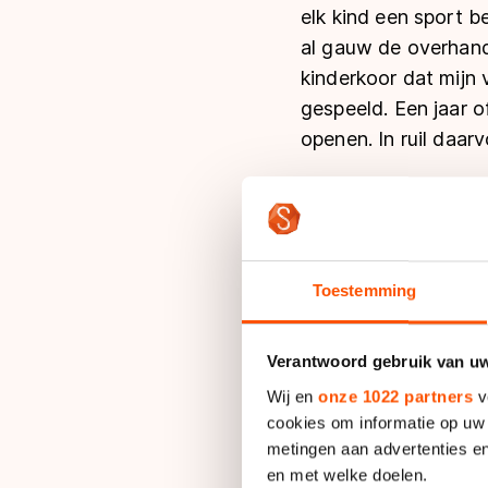
elk kind een sport b
al gauw de overhand
kinderkoor dat mijn 
gespeeld. Een jaar 
openen. In ruil daar
Het zingen bleef bep
raakte wel enthousi
had net Stars on St
toe. Hij vond het ni
Toestemming
was super enthousias
moest het project w
Verantwoord gebruik van u
Wij en
onze 1022 partners
v
De muzikale ambities
cookies om informatie op uw 
dagen op de CSE Top
metingen aan advertenties en
schaatsen volgt hij 
en met welke doelen.