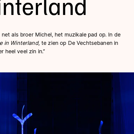
interland
et als broer Michel, het muzikale pad op. In de
ce in Winterland
, te zien op De Vechtsebanen in
 heel veel zin in.”
len