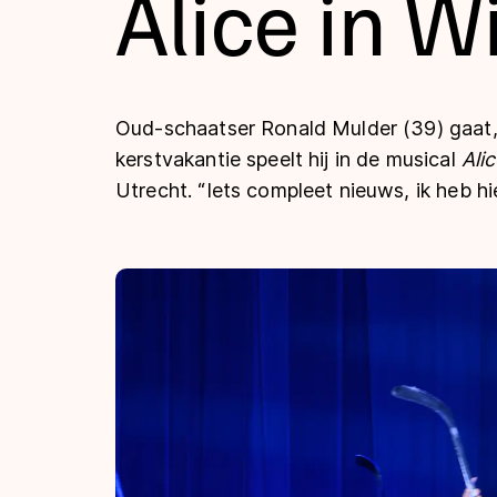
Alice in W
Tijden & historie
De weg op
Oud-schaatser Ronald Mulder (39) gaat, n
kerstvakantie speelt hij in de musical
Ali
Utrecht. “Iets compleet nieuws, ik heb hier
Schaatsfans
Olympische Spe