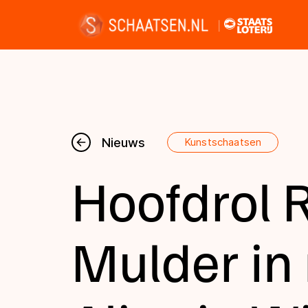
Nieuws
Nieuws
Kunstschaatsen
Hoofdrol 
Kalender
Disciplines
Mulder in
Uitslagen