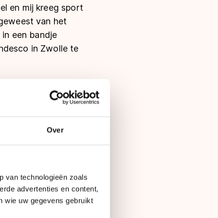
l en mij kreeg sport
 geweest van het
 in een bandje
ndesco in Zwolle te
ald niet bij. Hij
 Leeuwarden. “Michel
 er toen niet aan
aan en de producent
Over
ijgen, maar helaas
p van technologieën zoals
j werkt nu drie
erde advertenties en content,
. Binnen het
en wie uw gegevens gebruikt
 kon hij bijna aan