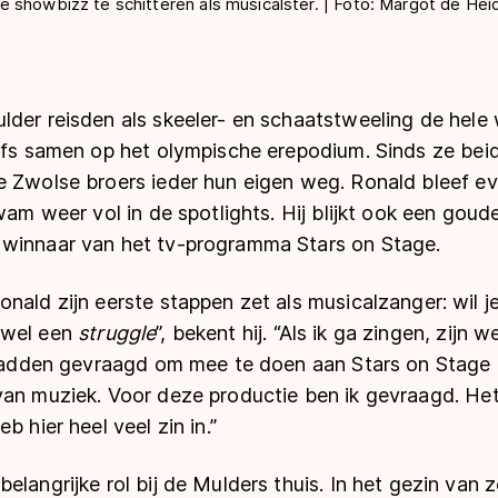
 showbizz te schitteren als musicalster. | Foto: Margot de Hei
der reisden als skeeler- en schaatstweeling de hele 
lfs samen op het olympische erepodium. Sinds ze beid
e Zwolse broers ieder hun eigen weg. Ronald bleef ev
kwam weer vol in de spotlights. Hij blijkt ook een go
winnaar van het tv-programma Stars on Stage.
nald zijn eerste stappen zet als musicalzanger: wil j
 wel een
struggle
”, bekent hij. “Als ik ga zingen, zijn 
d hadden gevraagd om mee te doen aan Stars on Stage 
van muziek. Voor deze productie ben ik gevraagd. Het
b hier heel veel zin in.”
elangrijke rol bij de Mulders thuis. In het gezin va