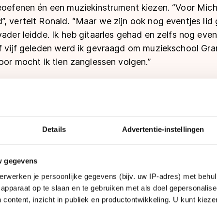
eoefenen én een muziekinstrument kiezen. “Voor Miche
”, vertelt Ronald. “Maar we zijn ook nog eventjes lid
vader leidde. Ik heb gitaarles gehad en zelfs nog even
of vijf geleden werd ik gevraagd om muziekschool Gra
voor mocht ik tien zanglessen volgen.”
erkt tot solo’s de badkamer; optreden was er voor Ron
ast van musical De Tocht, die één seizoen draaide in
age gedaan en ik wees hem op De Tocht, maar hij was
et erg als ikzelf auditie zou doen, dus dat heb ik ged
Details
Advertentie-instellingen
t. Voor het tweede seizoen zou ik mogelijk een rol kr
orden stopgezet.”
w gegevens
erwerken je persoonlijke gegevens (bijv. uw IP-adres) met behul
 van Ronald gingen even in de ijskast. Geen nood. Hi
apparaat op te slaan en te gebruiken met als doel gepersonalise
sportacademie Nederland in Zwolle, als sportdocent
 content, inzicht in publiek en productontwikkeling. U kunt kiez
de opleiding TrainerCoach niveau 4. Afgelopen voorjaar