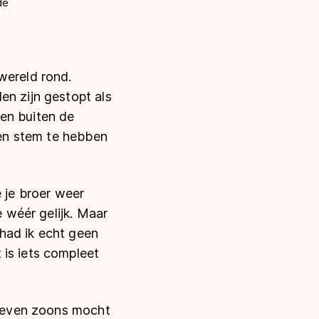
de
wereld rond.
en zijn gestopt als
en buiten de
uden stem te hebben
e je broer weer
we wéér gelijk. Maar
had ik echt geen
 is iets compleet
n zeven zoons mocht