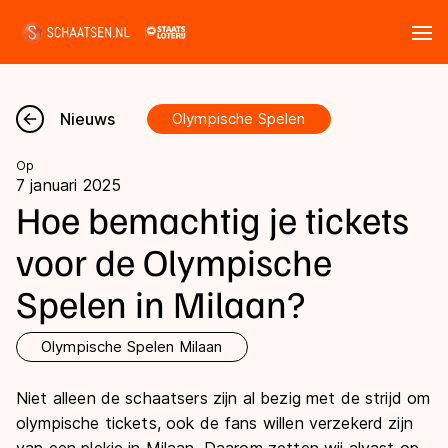
Tickets
Zoeken
Nieuws
Olympische Spelen
Nieuws
Op
7 januari 2025
Kalender
Hoe bemachtig je tickets
voor de Olympische
Disciplines
Spelen in Milaan?
Marathon
Uitslagen
Langebaan
Olympische Spelen Milaan
Langebaan
Shorttrack
Tijden & historie
Niet alleen de schaatsers zijn al bezig met de strijd om
Shorttrack
Inlineskaten
olympische tickets, ook de fans willen verzekerd zijn
Ranglijsten Langebaan
Marathon
Kunstschaatsen