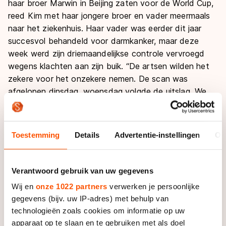
haar broer Marwin in Beijing zaten voor de World Cup,
reed Kim met haar jongere broer en vader meermaals
naar het ziekenhuis. Haar vader was eerder dit jaar
succesvol behandeld voor darmkanker, maar deze
week werd zijn driemaandelijkse controle vervroegd
wegens klachten aan zijn buik. “De artsen wilden het
zekere voor het onzekere nemen. De scan was
afgelopen dinsdag, woensdag volgde de uitslag. We
voelden veel spanning:
het zou toch niet weer foute
boel zijn?
Gelukkig was de uitslag goed. Mijn broertje
en ik waren heel opgelucht, maar ook steenkapot na
Toestemming
Details
Advertentie-instellingen
Ov
anderhalve week vol spanning.”
Ondanks de emotionele achtbaan waar de Talsma’s
Verantwoord gebruik van uw gegevens
inzaten, verscheen Kim zaterdag aan de start. “Ik had
Wij en
onze 1022 partners
verwerken je persoonlijke
niet verwacht te winnen na zo’n week. Deze zege is
gegevens (bijv. uw IP-adres) met behulp van
dan ook heel speciaal. Mijn vader was ontzettend
technologieën zoals cookies om informatie op uw
trots: ‘Dat heb je mooi geflikt meisje’.”
apparaat op te slaan en te gebruiken met als doel