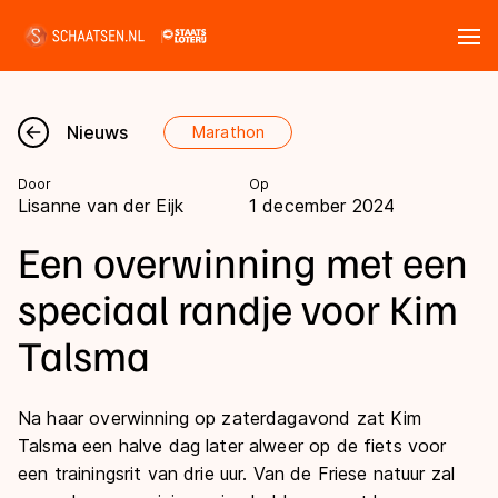
Tickets
Zoeken
Nieuws
Marathon
Nieuws
Door
Op
Lisanne van der Eijk
1 december 2024
Kalender
Een overwinning met een
Disciplines
speciaal randje voor Kim
Marathon
Talsma
Uitslagen
Langebaan
Langebaan
Shorttrack
Na haar overwinning op zaterdagavond zat Kim
Tijden & historie
Talsma een halve dag later alweer op de fiets voor
Shorttrack
Inlineskaten
een trainingsrit van drie uur. Van de Friese natuur zal
Ranglijsten Langebaan
Marathon
Kunstschaatsen