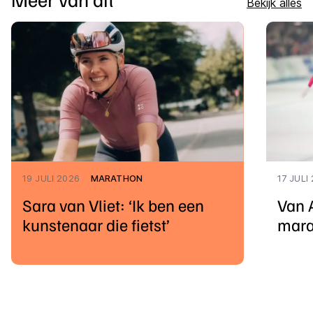
Bekijk alles
19 JULI 2026
MARATHON
17 JULI
Sara van Vliet: ‘Ik ben een
Van 
kunstenaar die fietst’
mara