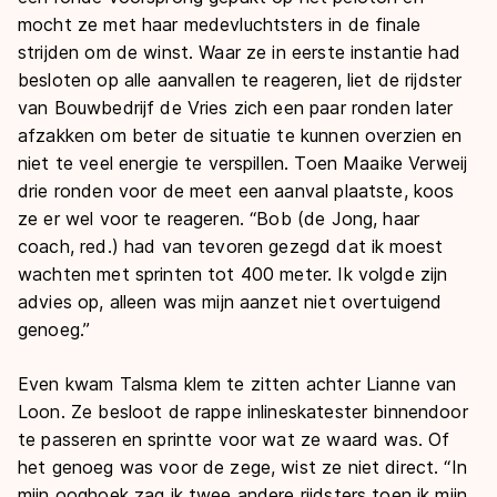
mocht ze met haar medevluchtsters in de finale
strijden om de winst. Waar ze in eerste instantie had
besloten op alle aanvallen te reageren, liet de rijdster
van Bouwbedrijf de Vries zich een paar ronden later
afzakken om beter de situatie te kunnen overzien en
niet te veel energie te verspillen. Toen Maaike Verweij
drie ronden voor de meet een aanval plaatste, koos
ze er wel voor te reageren. “Bob (de Jong, haar
coach, red.) had van tevoren gezegd dat ik moest
wachten met sprinten tot 400 meter. Ik volgde zijn
advies op, alleen was mijn aanzet niet overtuigend
genoeg.”
Even kwam Talsma klem te zitten achter Lianne van
Loon. Ze besloot de rappe inlineskatester binnendoor
te passeren en sprintte voor wat ze waard was. Of
het genoeg was voor de zege, wist ze niet direct. “In
mijn ooghoek zag ik twee andere rijdsters toen ik mijn