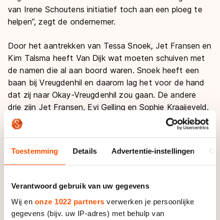
van Irene Schoutens initiatief toch aan een ploeg te
helpen”, zegt de ondernemer.
Door het aantrekken van Tessa Snoek, Jet Fransen en
Kim Talsma heeft Van Dijk wat moeten schuiven met
de namen die al aan boord waren. Snoek heeft een
baan bij Vreugdenhil en daarom lag het voor de hand
dat zij naar Okay-Vreugdenhil zou gaan. De andere
drie zijn Jet Fransen, Evi Gelling en Sophie Kraaijeveld.
Ploegleider van het viertal is Gerwin Smit. Interfarms
start komende winter met Lianne van Loon, Nikki
Noordergraaf, Mayke Vriesinga en Kim Talsma. Van
Toestemming
Details
Advertentie-instellingen
Ov
Dijk zoekt nog een ploegleider.
“Volgens mij beschikken we over twee volwaardige
Verantwoord gebruik van uw gegevens
teams die we alle faciliteiten bieden om er een
Wij en
onze 1022 partners
verwerken je persoonlijke
geweldig seizoen van te maken. Lianne en Nikki zijn
gegevens (bijv. uw IP-adres) met behulp van
inliners, maar kunnen prima uit de voeten in de