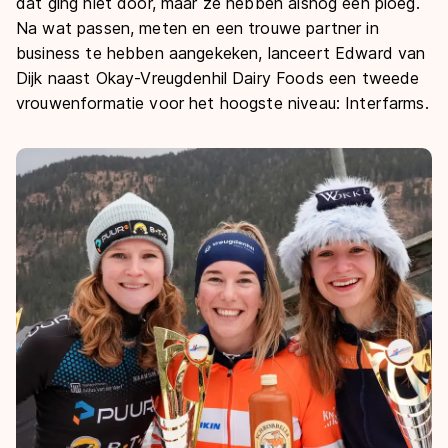
De weg op
dat ging niet door, maar ze hebben alsnog een ploeg.
Persoonlijke records & tijden
Inlineskaten
Na wat passen, meten en een trouwe partner in
Schoonrijden
Inschrijven wedstrijden
business te hebben aangekeken, lanceert Edward van
Historie & statistiek
Schaatsfans
Kunstschaatsen
Natuurijs
Dijk naast Okay-Vreugdenhil Dairy Foods een tweede
Algemene Nederlandse Schaatstijd
vrouwenformatie voor het hoogste niveau: Interfarms.
Alles voor jou als schaatsfan
Deze zomer de weg op
Olympische Spelen
Evenementen
Waar kan ik schaatsen en skaten?
Olympische Spelen
Tickets
Medaille overzicht
Livestreams
Medaillespiegel
Word schaatsfan!
Olympische uitslagen
Winacties
Van Jong tot Goud verhalen