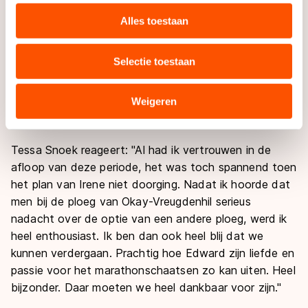
personaliseren, socialmediafuncties te bieden en
niet loslaten. Wanneer ik zie dat er een groepje meiden
websiteverkeer te analyseren. We delen informatie over
Alles toestaan
overschiet doordat het verhaal van Irene Schouten
uw gebruik van onze site met onze partners voor social
vanwege trieste omstandigheden afketst, vind ik dat
media, advertenties en analyse. Zij kunnen deze
Selectie toestaan
een ramp voor die vrouwen en het
combineren met andere gegevens die u aan hen heeft
marathonschaatsen. Daarom ben ik weer wat gaan
verstrekt of die zij hebben verzameld via hun services.
rondbellen om er een mouw aan te passen. Fijn dat
Sommige partners kunnen gegevens doorgeven aan
Weigeren
het op deze manier gelukt is.”
landen buiten de EU, zoals de VS, waar mogelijk geen
adequaat beschermingsniveau geldt volgens de GDPR.
Tessa Snoek reageert: "Al had ik vertrouwen in de
Door op ‘Toestaan’ te klikken, stemt u in met deze
overdracht. Meer informatie vindt u in ons
cookiebeleid
.
afloop van deze periode, het was toch spannend toen
het plan van Irene niet doorging. Nadat ik hoorde dat
men bij de ploeg van Okay-Vreugdenhil serieus
nadacht over de optie van een andere ploeg, werd ik
heel enthousiast. Ik ben dan ook heel blij dat we
kunnen verdergaan. Prachtig hoe Edward zijn liefde en
passie voor het marathonschaatsen zo kan uiten. Heel
bijzonder. Daar moeten we heel dankbaar voor zijn."