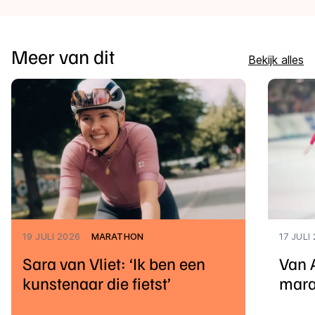
Meer van dit
Bekijk alles
19 JULI 2026
MARATHON
17 JULI
Sara van Vliet: ‘Ik ben een
Van 
kunstenaar die fietst’
mara