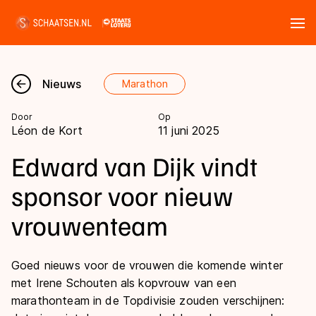
Tickets
Zoeken
Nieuws
Marathon
Nieuws
Door
Op
Léon de Kort
11 juni 2025
Kalender
Edward van Dijk vindt
Disciplines
sponsor voor nieuw
Marathon
vrouwenteam
Uitslagen
Langebaan
Langebaan
Shorttrack
Goed nieuws voor de vrouwen die komende winter
Tijden & historie
met Irene Schouten als kopvrouw van een
Shorttrack
Inlineskaten
marathonteam in de Topdivisie zouden verschijnen:
Ranglijsten Langebaan
Marathon
Kunstschaatsen