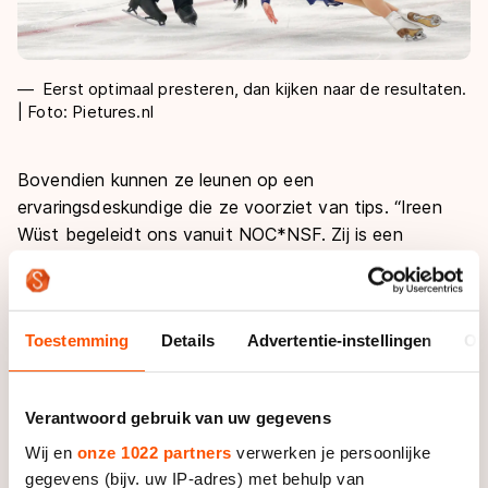
Eerst optimaal presteren, dan kijken naar de resultaten.
| Foto: Pietures.nl
Bovendien kunnen ze leunen op een
ervaringsdeskundige die ze voorziet van tips. “Ireen
Wüst begeleidt ons vanuit NOC*NSF. Zij is een
legende geweest op de langebaan. Hoewel het twee
totaal verschillende disciplines zijn, is het omgaan met
druk hetzelfde. Zij geeft mee dat de zenuwen die we
Toestemming
Details
Advertentie-instellingen
Ov
voelen ons juist helpen. We hebben die extra
adrenaline nodig om een topprestatie te leveren.
Mocht die spanning er niet zijn, dan is er pas iets mis.”
Verantwoord gebruik van uw gegevens
Twee weken geleden stapten Daria Danilova en Michel
Wij en
onze 1022 partners
verwerken je persoonlijke
Tsiba al in het vliegtuig naar de Verenigde Staten. Het
gegevens (bijv. uw IP-adres) met behulp van