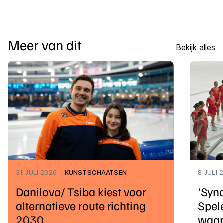
Meer van dit
Bekijk alles
31 JULI 2026
KUNSTSCHAATSEN
8 JULI 
Danilova/ Tsiba kiest voor
'Syn
alternatieve route richting
Spele
2030
waar