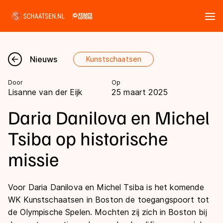
Tickets
Zoeken
Nieuws
Kunstschaatsen
Nieuws
Door
Op
Lisanne van der Eijk
25 maart 2025
Kalender
Daria Danilova en Michel
Disciplines
Tsiba op historische
Marathon
missie
Uitslagen
Langebaan
Langebaan
Shorttrack
Voor Daria Danilova en Michel Tsiba is het komende
Tijden & historie
WK Kunstschaatsen in Boston de toegangspoort tot
Shorttrack
Inlineskaten
de Olympische Spelen. Mochten zij zich in Boston bij
Ranglijsten Langebaan
Marathon
Kunstschaatsen