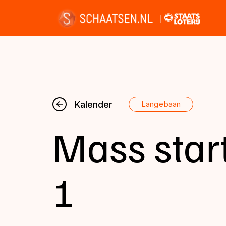
Nieuws
Kalender
Langebaan
Mass star
Kalender
Disciplines
1
Uitslagen