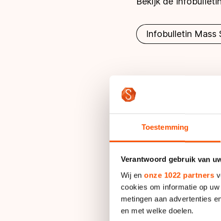
Bekijk de infobulleti
Infobulletin Mass 
Informatie
Toestemming
Deelnemerslijst
Alle deelnemers zijn
Verantwoord gebruik van u
Programma
Wij en
onze 1022 partners
v
Zondag 21 septemb
cookies om informatie op uw 
metingen aan advertenties en
17:00 | Heat 1 vrou
en met welke doelen.
17:10 | Heat 2 vrou