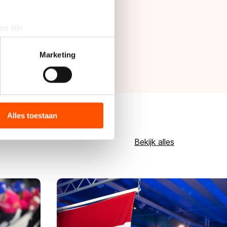
an zijn
rinting)
t
detailgedeelte
in. U kunt uw
Marketing
bieden en websiteverkeer te
 media, advertenties en
ie zij hebben verzameld via
Alles toestaan
s de VS, waar mogelijk geen
 in met deze overdracht.
Bekijk alles