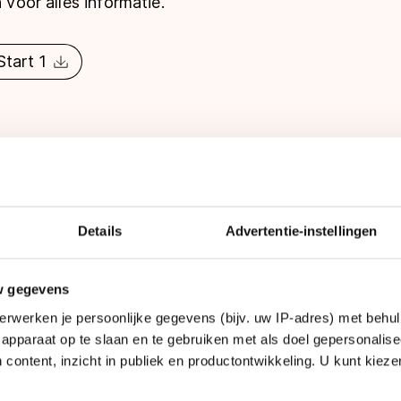
n voor alles informatie.
Start 1
Details
Advertentie-instellingen
 te vinden op de
inschrijf pagina.
w gegevens
erwerken je persoonlijke gegevens (bijv. uw IP-adres) met behul
er
apparaat op te slaan en te gebruiken met als doel gepersonalise
 content, inzicht in publiek en productontwikkeling. U kunt kiez
wen
wen