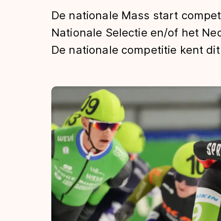
Tijden & historie
De nationale Mass start competit
Nationale Selectie en/of het N
De nationale competitie kent dit
De weg op
Schaatsfans
Olympische Spe