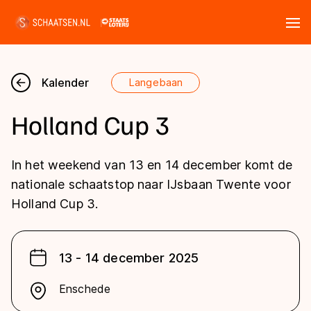
Tickets
Zoeken
Kalender
Langebaan
Nieuws
Holland Cup 3
Kalender
In het weekend van 13 en 14 december komt de
Disciplines
nationale schaatstop naar IJsbaan Twente voor
Holland Cup 3.
Marathon
Uitslagen
Langebaan
Langebaan
13 - 14 december 2025
Shorttrack
Tijden & historie
Shorttrack
Inlineskaten
Enschede
Ranglijsten Langebaan
Marathon
Kunstschaatsen