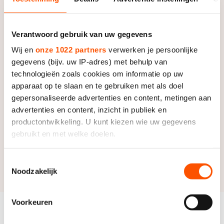
op weg naar de nationale titeltoernooien.
Verantwoord gebruik van uw gegevens
Informatie
Wij en
onze 1022 partners
verwerken je persoonlijke
gegevens (bijv. uw IP-adres) met behulp van
Deelnemerslijst
technologieën zoals cookies om informatie op uw
apparaat op te slaan en te gebruiken met als doel
Programma
gepersonaliseerde advertenties en content, metingen aan
Deelnemerslijst Vrouwen
advertenties en content, inzicht in publiek en
Zaterdag 13 december
productontwikkeling. U kunt kiezen wie uw gegevens
Deelnemerslijst Mannen
gebruikt en met welke doelen.
Uitslagen
17:30 – Inrijden
Als u het toestaat, willen we ook graag:
Toestemmingsselectie
18:00 – Meeting voor coaches: kennismaking
Uitslagen worden gepubliceerd op de
uitslagenpagina
.
Noodzakelijk
Informatie verzamelen over uw geografische locatie,
scheidsrechters en bespreken van de laatste
die tot een paar meter nauwkeurig kan zijn
informatie en aandachtspunten van de wedstrijd
Uw apparaat identificeren door het actief te scannen
Voorkeuren
(binnenterrein tunnel)
op specifieke eigenschappen (fingerprinting)
Gerelateerde
Lees meer over hoe uw persoonlijke gegevens worden
18:30 – Start wedstrijd:
Bekijk alles