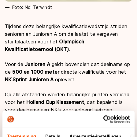
Foto: Nol Terwindt
Tijdens deze belangrijke kwalificatiewedstrijd strijden
senioren en Junioren A om de laatst te vergeven
startplaatsen voor het
Olympisch
Kwalificatietoernooi (OKT)
.
Voor de
Junioren A
geldt bovendien dat deelname op
de
500 en 1000 meter
directe kwalificatie voor het
NK Sprint Junioren A
oplevert.
Op alle afstanden worden belangrijke punten verdiend
voor het
Holland Cup Klassement
, dat bepalend is
voor deelname aan NK’s voor volgend seizoen.
IJsbaan Twente vormt opnieuw het decor voor snelle
tijden, spannende ritten en cruciale selectiemomenten
Toestemming
Details
Advertentie-instellingen
Ov