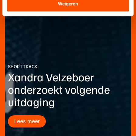
Sommige partners kunnen gegevens doorgeven aan
Weigeren
landen buiten de EU, zoals de VS, waar mogelijk geen
adequaat beschermingsniveau geldt volgens de GDPR.
Door op ‘Toestaan’ te klikken, stemt u in met deze
overdracht. Meer informatie vindt u in ons
cookiebeleid
.
SHORTTRACK
Xandra Velzeboer
onderzoekt volgende
uitdaging
Lees meer