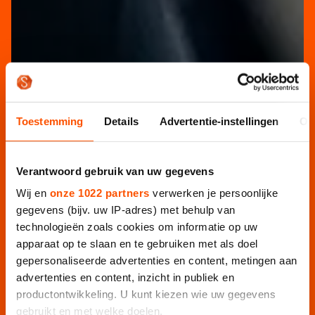
Toestemming
Details
Advertentie-instellingen
Ov
Verantwoord gebruik van uw gegevens
Wij en
onze 1022 partners
verwerken je persoonlijke
gegevens (bijv. uw IP-adres) met behulp van
technologieën zoals cookies om informatie op uw
apparaat op te slaan en te gebruiken met als doel
gepersonaliseerde advertenties en content, metingen aan
advertenties en content, inzicht in publiek en
productontwikkeling. U kunt kiezen wie uw gegevens
gebruikt en met welke doelen.