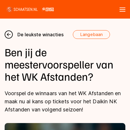
Tickets
Zoeken
De leukste winacties
Langebaan
Nieuws
Ben jij de
Kalender
meestervoorspeller van
het WK Afstanden?
Disciplines
Marathon
Uitslagen
Voorspel de winnaars van het WK Afstanden en
Langebaan
maak nu al kans op tickets voor het Daikin NK
Langebaan
Shorttrack
Afstanden van volgend seizoen!
Tijden & historie
Shorttrack
Inlineskaten
Ranglijsten Langebaan
Marathon
Kunstschaatsen