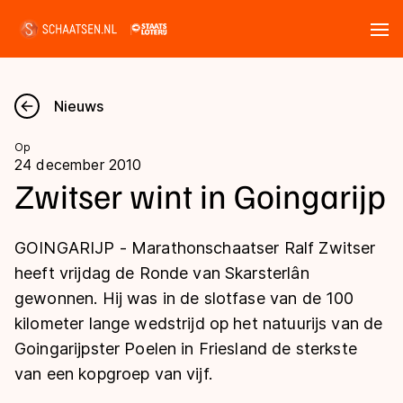
Tickets
Zoeken
Nieuws
Nieuws
Op
24 december 2010
Kalender
Zwitser wint in Goingarijp
Disciplines
GOINGARIJP - Marathonschaatser Ralf Zwitser
Marathon
heeft vrijdag de Ronde van Skarsterlân
Uitslagen
gewonnen. Hij was in de slotfase van de 100
Langebaan
kilometer lange wedstrijd op het natuurijs van de
Langebaan
Shorttrack
Tijden & historie
Goingarijpster Poelen in Friesland de sterkste
Shorttrack
Inlineskaten
van een kopgroep van vijf.
Ranglijsten Langebaan
Marathon
Kunstschaatsen