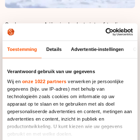
Op de zege van Ariëns is absoluut niets af te dingen,
maar misschien was Jens Zwitser zaterdag op het
Italiaanse stuwmeer wel de allersterkste van het stel.
Ariëns stak zijn bewondering voor zijn medevluchter
Toestemming
Details
Advertentie-instellingen
Ov
niet onder stoelen of banken. "Hij reed echt
onvoorstelbaar hard." En zo was het. Maar uiteindelijk
leverde dat de Katwijker dus niet meer op dan een
Verantwoord gebruik van uw gegevens
tweede plaats, omdat Ariëns de betere sprinter was.
Wij en
onze 1022 partners
verwerken je persoonlijke
gegevens (bijv. uw IP-adres) met behulp van
Maar Zwitser was realistisch genoeg om vast te
technologieën zoals cookies om informatie op uw
stellen dat hij met die klassering tevreden moest
apparaat op te slaan en te gebruiken met als doel
zijn."Natuurlijk win je het liefst de wedstrijd, maar ik
gepersonaliseerde advertenties en content, metingen aan
wist al van tevoren dat het moeilijk voor me zou
advertenties en content, inzicht in publiek en
worden als ik met Ariëns moest sprinten."
productontwikkeling. U kunt kiezen wie uw gegevens
gebruikt en met welke doelen.