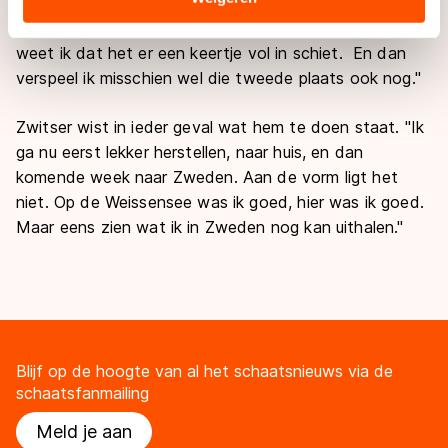
uit. "Ik zat tegen kramp", verklaarde Zwitser met een
landen buiten de EU, zoals de VS, waar mogelijk geen
lach. "Dan kan ik wel blijven demarreren, maar dan
adequaat beschermingsniveau geldt volgens de GDPR.
weet ik dat het er een keertje vol in schiet. En dan
Door op ‘Toestaan’ te klikken, stemt u in met deze
verspeel ik misschien wel die tweede plaats ook nog."
overdracht. Meer informatie vindt u in ons
cookiebeleid
.
Zwitser wist in ieder geval wat hem te doen staat. "Ik
ga nu eerst lekker herstellen, naar huis, en dan
komende week naar Zweden. Aan de vorm ligt het
niet. Op de Weissensee was ik goed, hier was ik goed.
Maar eens zien wat ik in Zweden nog kan uithalen."
Blijf op de hoogte van al het schaatsnieuws via de
schaatsfanmailing
Meld je aan