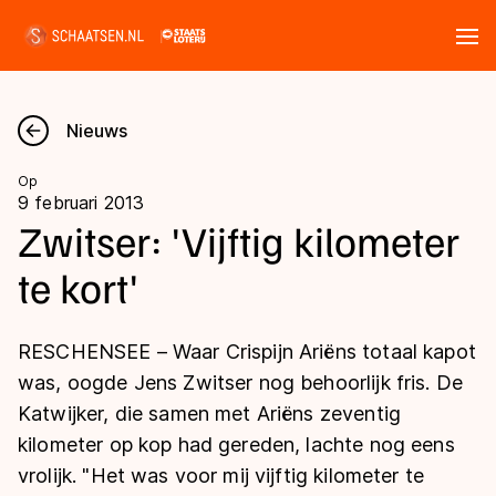
Tickets
Zoeken
Nieuws
Nieuws
Op
9 februari 2013
Kalender
Zwitser: 'Vijftig kilometer
te kort'
Disciplines
Marathon
Uitslagen
RESCHENSEE – Waar Crispijn Ariëns totaal kapot
Langebaan
was, oogde Jens Zwitser nog behoorlijk fris. De
Langebaan
Katwijker, die samen met Ariëns zeventig
Shorttrack
Tijden & historie
kilometer op kop had gereden, lachte nog eens
Shorttrack
Inlineskaten
vrolijk. "Het was voor mij vijftig kilometer te
Ranglijsten Langebaan
Marathon
Kunstschaatsen