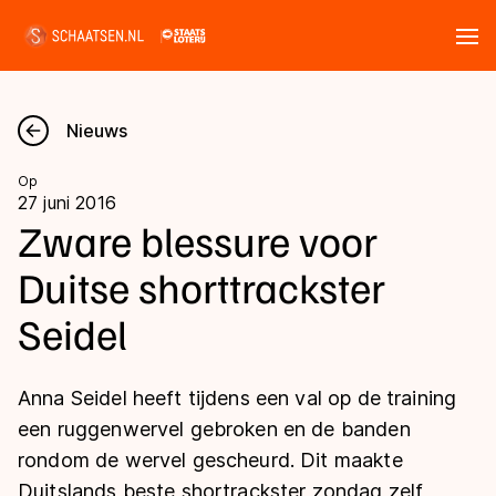
Tickets
Zoeken
Nieuws
Nieuws
Op
27 juni 2016
Kalender
Zware blessure voor
Duitse shorttrackster
Disciplines
Seidel
Marathon
Uitslagen
Langebaan
Anna Seidel heeft tijdens een val op de training
Langebaan
Shorttrack
Tijden & historie
een ruggenwervel gebroken en de banden
Shorttrack
Inlineskaten
rondom de wervel gescheurd. Dit maakte
Ranglijsten Langebaan
Marathon
Duitslands beste shortrackster zondag zelf
Kunstschaatsen