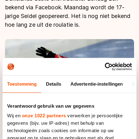
De weg op
Persoonlijke records & tijden
bekend via Facebook. Maandag wordt de 17-
Inlineskaten
Schoonrijden
Inschrijven wedstrijden
jarige Seidel geopereerd. Het is nog niet bekend
Historie & statistiek
Schaatsfans
Kunstschaatsen
Natuurijs
hoe lang ze uit de roulatie is.
Algemene Nederlandse Schaatstijd
Alles voor jou als schaatsfan
Deze zomer de weg op
Olympische Spelen
Evenementen
Waar kan ik schaatsen en skaten?
Olympische Spelen
Tickets
Medaille overzicht
Livestreams
Medaillespiegel
Word schaatsfan!
Toestemming
Details
Advertentie-instellingen
Ov
Olympische uitslagen
Winacties
Van Jong tot Goud verhalen
Verantwoord gebruik van uw gegevens
Wij en
onze 1022 partners
verwerken je persoonlijke
gegevens (bijv. uw IP-adres) met behulp van
technologieën zoals cookies om informatie op uw
apparaat op te slaan en te gebruiken met als doel