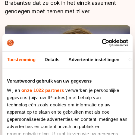
De weg op
Brabantse dat ze ook in het eindklassement
Persoonlijke records & tijden
Inlineskaten
Schoonrijden
genoegen moet nemen met zilver.
Inschrijven wedstrijden
Historie & statistiek
Schaatsfans
Kunstschaatsen
Natuurijs
Algemene Nederlandse Schaatstijd
Alles voor jou als schaatsfan
Deze zomer de weg op
Olympische Spelen
Evenementen
Waar kan ik schaatsen en skaten?
Olympische Spelen
Tickets
Toestemming
Details
Advertentie-instellingen
Ov
Medaille overzicht
Livestreams
Medaillespiegel
Word schaatsfan!
Verantwoord gebruik van uw gegevens
Olympische uitslagen
Winacties
Wij en
onze 1022 partners
verwerken je persoonlijke
Van Jong tot Goud verhalen
gegevens (bijv. uw IP-adres) met behulp van
technologieën zoals cookies om informatie op uw
apparaat op te slaan en te gebruiken met als doel
gepersonaliseerde advertenties en content, metingen aan
advertenties en content, inzicht in publiek en
productontwikkeling. U kunt kiezen wie uw gegevens