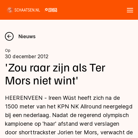
Tickets
Zoeken
Nieuws
Nieuws
Op
30 december 2012
Kalender
'Zou raar zijn als Ter
Mors niet wint'
Disciplines
Marathon
Uitslagen
HEERENVEEN - Ireen Wüst heeft zich na de
Langebaan
1500 meter van het KPN NK Allround neergelegd
Langebaan
bij een nederlaag. Nadat de regerend olympisch
Shorttrack
Tijden & historie
kampioene op 'haar' afstand werd verslagen
Shorttrack
Inlineskaten
door shorttrackster Jorien ter Mors, verwacht de
Ranglijsten Langebaan
Marathon
Kunstschaatsen