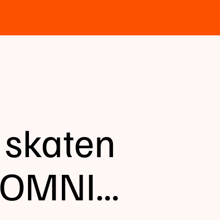
 skaten
 OMNI...