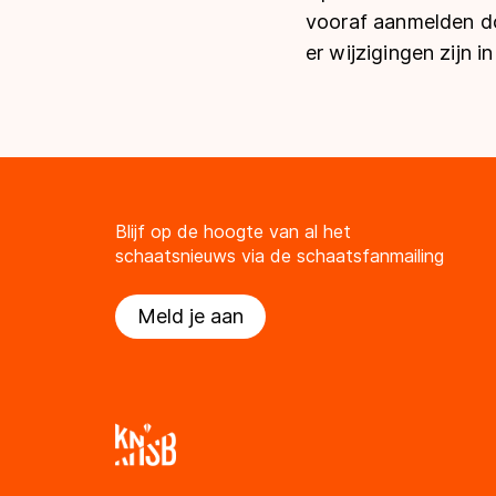
vooraf aanmelden do
er wijzigingen zijn
Blijf op de hoogte van al het
schaatsnieuws via de schaatsfanmailing
Meld je aan