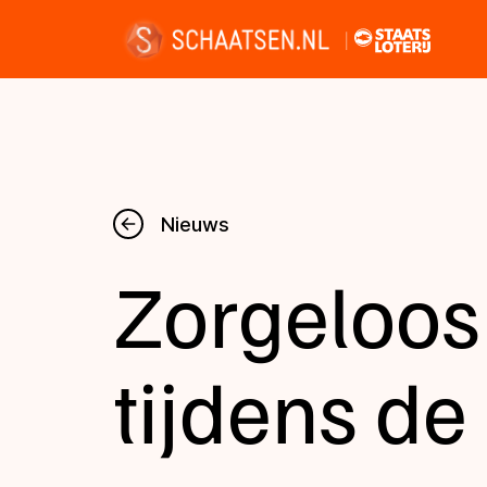
Nieuws
Nieuws
Zorgeloos
Kalender
Disciplines
tijdens de
Uitslagen