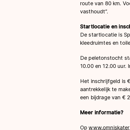
route van 80 km. Voo
vasthoudt”.
Startlocatie en insc
De startlocatie is Sp
kleedruimtes en toil
De peletonstocht st
10.00 en 12.00 uur. I
Het inschrijfgeld is
aantrekkelijk te mak
een bijdrage van € 2
Meer informatie?
Op
www.omniskaters