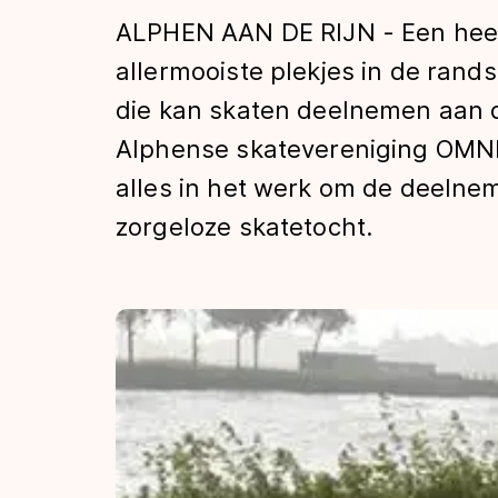
Tijden & historie
ALPHEN AAN DE RIJN - Een heerl
allermooiste plekjes in de ran
die kan skaten deelnemen aan d
De weg op
Alphense skatevereniging OMNI
alles in het werk om de deelne
Schaatsfans
zorgeloze skatetocht.
Olympische Spe