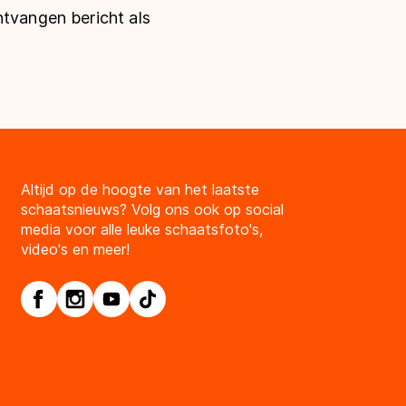
ontvangen bericht als
Altijd op de hoogte van het laatste
schaatsnieuws? Volg ons ook op social
media voor alle leuke schaatsfoto's,
video's en meer!