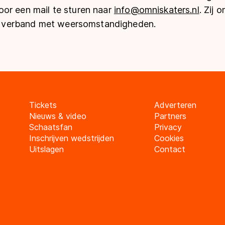
or een mail te sturen naar
info@omniskaters.nl
. Zij 
 in verband met weersomstandigheden.
Tickets
Adverteren
Nieuws & video
Partners
Schaatsfan
Privacy
Inschrijven wedstrijden
Cookies
Uitslagen
Contact