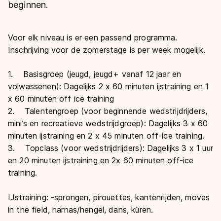
De weg op
beginnen.
Persoonlijke records & tijden
Inlineskaten
Schoonrijden
Inschrijven wedstrijden
Historie & statistiek
Schaatsfans
Kunstschaatsen
Natuurijs
Voor elk niveau is er een passend programma.
Algemene Nederlandse Schaatstijd
Inschrijving voor de zomerstage is per week mogelijk.
Alles voor jou als schaatsfan
Deze zomer de weg op
Olympische Spelen
1. Basisgroep (jeugd, jeugd+ vanaf 12 jaar en
Evenementen
Waar kan ik schaatsen en skaten?
volwassenen): Dagelijks 2 x 60 minuten ijstraining en 1
Olympische Spelen
Tickets
x 60 minuten off ice training
Medaille overzicht
Livestreams
2. Talentengroep (voor beginnende wedstrijdrijders,
mini’s en recreatieve wedstrijdgroep): Dagelijks 3 x 60
Medaillespiegel
Word schaatsfan!
minuten ijstraining en 2 x 45 minuten off-ice training.
Olympische uitslagen
Winacties
3. Topclass (voor wedstrijdrijders): Dagelijks 3 x 1 uur
Van Jong tot Goud verhalen
en 20 minuten ijstraining en 2x 60 minuten off-ice
training.
IJstraining: -sprongen, pirouettes, kantenrijden, moves
in the field, harnas/hengel, dans, küren.