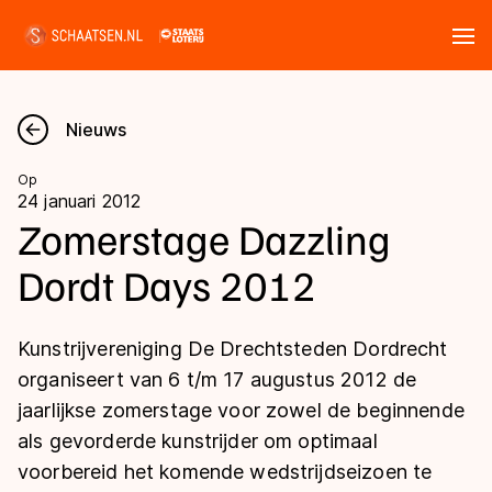
Tickets
Zoeken
Nieuws
Nieuws
Op
24 januari 2012
Kalender
Zomerstage Dazzling
Dordt Days 2012
Disciplines
Marathon
Uitslagen
Kunstrijvereniging De Drechtsteden Dordrecht
Langebaan
organiseert van 6 t/m 17 augustus 2012 de
Langebaan
jaarlijkse zomerstage voor zowel de beginnende
Shorttrack
Tijden & historie
als gevorderde kunstrijder om optimaal
Shorttrack
Inlineskaten
voorbereid het komende wedstrijdseizoen te
Ranglijsten Langebaan
Marathon
Kunstschaatsen