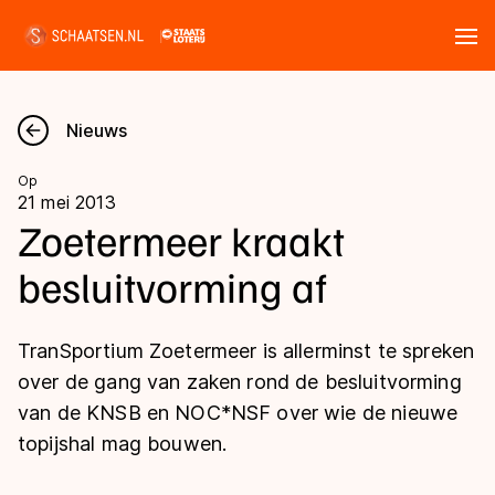
Tickets
Zoeken
Nieuws
Nieuws
Op
21 mei 2013
Kalender
Zoetermeer kraakt
besluitvorming af
Disciplines
Marathon
Uitslagen
TranSportium Zoetermeer is allerminst te spreken
Langebaan
over de gang van zaken rond de besluitvorming
Langebaan
van de KNSB en NOC*NSF over wie de nieuwe
Shorttrack
Tijden & historie
topijshal mag bouwen.
Shorttrack
Inlineskaten
Ranglijsten Langebaan
Marathon
Kunstschaatsen