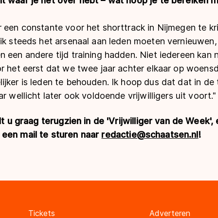
t waar je het over hebt – wat hoop je te bereiken m
 een constante voor het shorttrack in Nijmegen te kri
 ik steeds het arsenaal aan leden moeten vernieuwen,
 een andere tijd training hadden. Niet iedereen kan na
r het eerst dat we twee jaar achter elkaar op woensd
ijker is leden te behouden. Ik hoop dus dat dat in d
r wellicht later ook voldoende vrijwilligers uit voort."
ilt u graag terugzien in de 'Vrijwilliger van de Week
 een mail te sturen naar
redactie@schaatsen.nl
!
Tickets
Adverteren