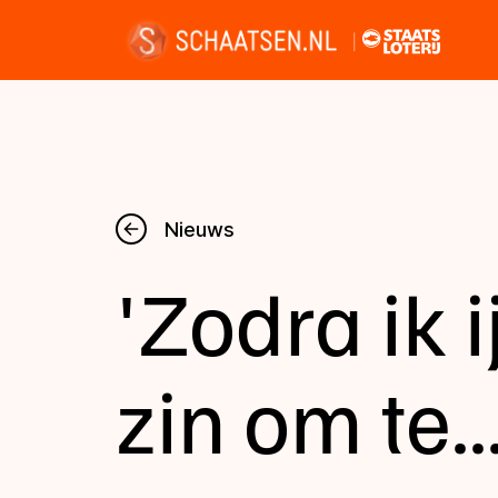
Nieuws
Nieuws
'Zodra ik i
Kalender
Disciplines
zin om te..
Uitslagen