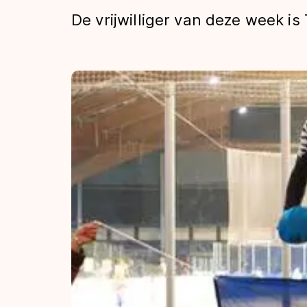
Tijden & historie
De vrijwilliger van deze week 
De weg op
Schaatsfans
Olympische Spe