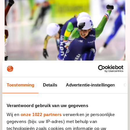
De weg op
Persoonlijke records & tijden
Inlineskaten
Schoonrijden
Inschrijven wedstrijden
Historie & statistiek
Schaatsfans
Kunstschaatsen
Natuurijs
Algemene Nederlandse Schaatstijd
Alles voor jou als schaatsfan
Deze zomer de weg op
Olympische Spelen
Evenementen
Waar kan ik schaatsen en skaten?
Olympische Spelen
Tickets
Medaille overzicht
Livestreams
Medaillespiegel
Word schaatsfan!
Olympische uitslagen
Toestemming
Details
Advertentie-instellingen
Ov
Winacties
Van Jong tot Goud verhalen
Verantwoord gebruik van uw gegevens
Wij en
onze 1022 partners
verwerken je persoonlijke
Foto: Soenar Chamid
gegevens (bijv. uw IP-adres) met behulp van
technologieën zoals cookies om informatie op uw