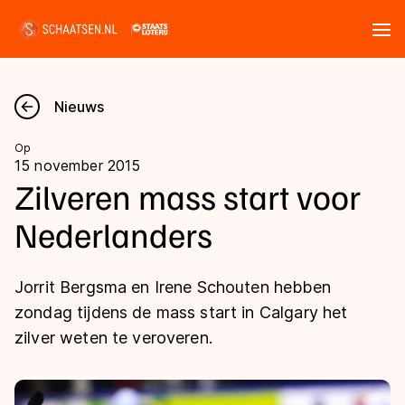
Tickets
Zoeken
Nieuws
Nieuws
Op
15 november 2015
Kalender
Zilveren mass start voor
Nederlanders
Disciplines
Marathon
Uitslagen
Jorrit Bergsma en Irene Schouten hebben
Langebaan
zondag tijdens de mass start in Calgary het
Langebaan
zilver weten te veroveren.
Shorttrack
Tijden & historie
Shorttrack
Inlineskaten
Ranglijsten Langebaan
Marathon
Kunstschaatsen