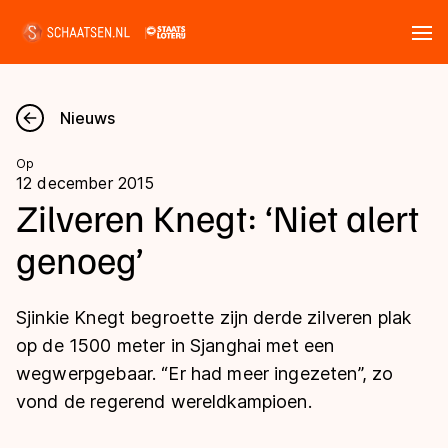
Tickets
Zoeken
Nieuws
Nieuws
Op
12 december 2015
Kalender
Zilveren Knegt: ‘Niet alert
genoeg’
Disciplines
Marathon
Uitslagen
Sjinkie Knegt begroette zijn derde zilveren plak
Langebaan
op de 1500 meter in Sjanghai met een
Langebaan
wegwerpgebaar. “Er had meer ingezeten”, zo
Shorttrack
Tijden & historie
vond de regerend wereldkampioen.
Shorttrack
Inlineskaten
Ranglijsten Langebaan
Marathon
Kunstschaatsen