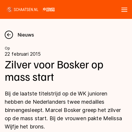
Tickets
Zoeken
Nieuws
Nieuws
Op
22 februari 2015
Kalender
Zilver voor Bosker op
mass start
Disciplines
Marathon
Uitslagen
Bij de laatste titelstrijd op de WK junioren
Langebaan
hebben de Nederlanders twee medailles
Langebaan
binnengesleept. Marcel Bosker greep het zilver
Shorttrack
Tijden & historie
op de mass start. Bij de vrouwen pakte Melissa
Shorttrack
Inlineskaten
Wijfje het brons.
Ranglijsten Langebaan
Marathon
Kunstschaatsen