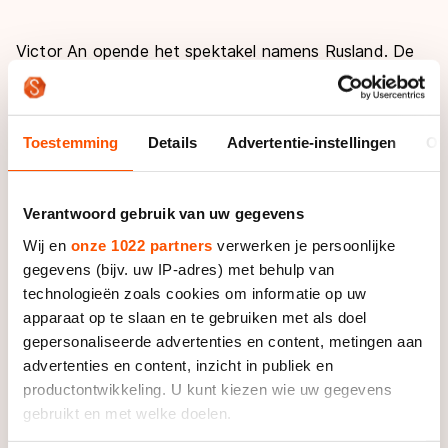
Victor An opende het spektakel namens Rusland. De
genaturaliseerde Zuid-Koreaanse shorttracklegende
stapte bij het ingaan van de bocht binnendoor bij de
Fransman Sébastien Lepape, die aan de leiding ging.
Toestemming
Details
Advertentie-instellingen
Ov
Knegt wachtte in vierde positie op zijn kans, schoof
een plekje op en loerde daarna op die andere Rus,
Vladimir Grigorev.
Verantwoord gebruik van uw gegevens
Wij en
onze 1022 partners
verwerken je persoonlijke
Met nog één ronde te gaan kwam Knegt binnendoor
gegevens (bijv. uw IP-adres) met behulp van
bij de geblokte Grigorev, één van de snelste sprinters
technologieën zoals cookies om informatie op uw
ter wereld. An zegevierde en ging juichend over de
apparaat op te slaan en te gebruiken met als doel
streep. Knegt volgde met een schreeuw van vreugde
gepersonaliseerde advertenties en content, metingen aan
als tweede.
advertenties en content, inzicht in publiek en
productontwikkeling. U kunt kiezen wie uw gegevens
Eerder op de dag kwam Knegt in de halve finales tot
gebruikt en met welke doelen.
een Nederlands record. Hij noteerde een tijd van