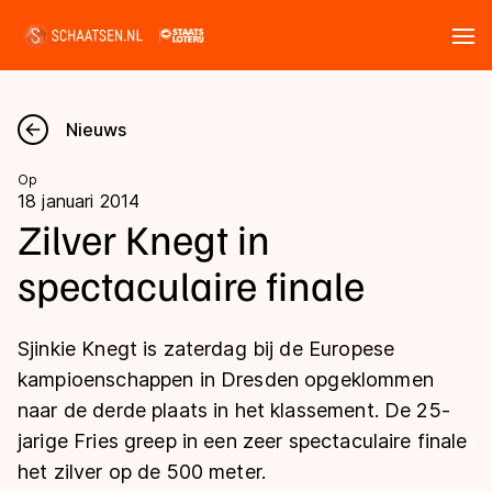
Tickets
Zoeken
Nieuws
Nieuws
Op
18 januari 2014
Kalender
Zilver Knegt in
spectaculaire finale
Disciplines
Marathon
Uitslagen
Sjinkie Knegt is zaterdag bij de Europese
Langebaan
kampioenschappen in Dresden opgeklommen
Langebaan
naar de derde plaats in het klassement. De 25-
Shorttrack
Tijden & historie
jarige Fries greep in een zeer spectaculaire finale
Shorttrack
Inlineskaten
het zilver op de 500 meter.
Ranglijsten Langebaan
Marathon
Kunstschaatsen