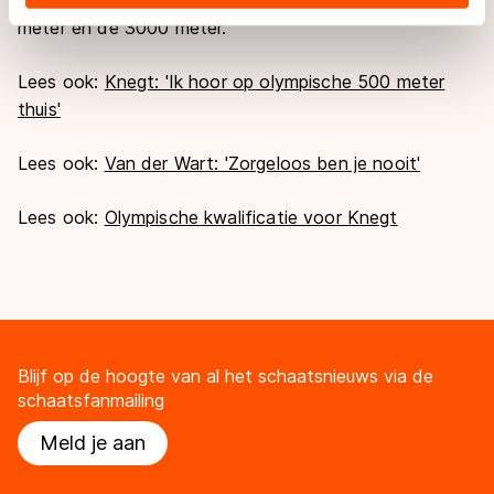
landen buiten de EU, zoals de VS, waar mogelijk geen
meter en de 3000 meter.
adequaat beschermingsniveau geldt volgens de GDPR.
Door op ‘Toestaan’ te klikken, stemt u in met deze
Lees ook:
Knegt: 'Ik hoor op olympische 500 meter
overdracht. Meer informatie vindt u in ons
cookiebeleid
.
thuis'
Lees ook:
Van der Wart: 'Zorgeloos ben je nooit'
Lees ook:
Olympische kwalificatie voor Knegt
Blijf op de hoogte van al het schaatsnieuws via de
schaatsfanmailing
Meld je aan