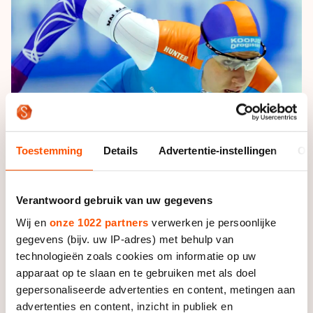
De weg op
Persoonlijke records & tijden
Inlineskaten
Schoonrijden
Inschrijven wedstrijden
Historie & statistiek
Schaatsfans
Kunstschaatsen
Natuurijs
Algemene Nederlandse Schaatstijd
Alles voor jou als schaatsfan
Deze zomer de weg op
Olympische Spelen
Evenementen
Waar kan ik schaatsen en skaten?
Olympische Spelen
Tickets
Medaille overzicht
Toestemming
Details
Advertentie-instellingen
Ov
Livestreams
Medaillespiegel
Word schaatsfan!
Verantwoord gebruik van uw gegevens
Olympische uitslagen
Winacties
Wij en
onze 1022 partners
verwerken je persoonlijke
Van Jong tot Goud verhalen
gegevens (bijv. uw IP-adres) met behulp van
technologieën zoals cookies om informatie op uw
Foto: Margarita Bouma
apparaat op te slaan en te gebruiken met als doel
gepersonaliseerde advertenties en content, metingen aan
advertenties en content, inzicht in publiek en
De rijdster van Team Koopjesdrogisterij.nl is ziek en