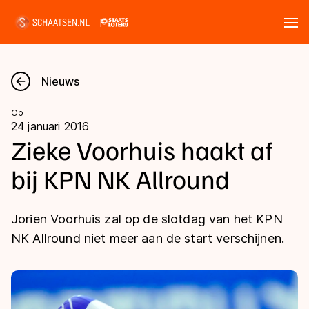
Tickets
Zoeken
Nieuws
Nieuws
Op
24 januari 2016
Kalender
Zieke Voorhuis haakt af
bij KPN NK Allround
Disciplines
Marathon
Uitslagen
Jorien Voorhuis zal op de slotdag van het KPN
Langebaan
NK Allround niet meer aan de start verschijnen.
Langebaan
Shorttrack
Tijden & historie
Shorttrack
Inlineskaten
Ranglijsten Langebaan
Marathon
Kunstschaatsen