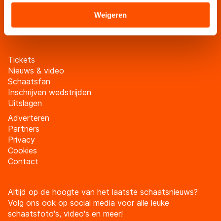
verstrekt of die zij hebben verzameld via hun services.
schaatsfanmailing
Sommige partners kunnen gegevens doorgeven aan
Weigeren
Meld je aan
landen buiten de EU, zoals de VS, waar mogelijk geen
adequaat beschermingsniveau geldt volgens de GDPR.
Door op ‘Toestaan’ te klikken, stemt u in met deze
Tickets
overdracht. Meer informatie vindt u in ons
cookiebeleid
.
Nieuws & video
Schaatsfan
Inschrijven wedstrijden
Uitslagen
Adverteren
Partners
Privacy
Cookies
Contact
Altijd op de hoogte van het laatste schaatsnieuws?
Volg ons ook op social media voor alle leuke
schaatsfoto's, video's en meer!