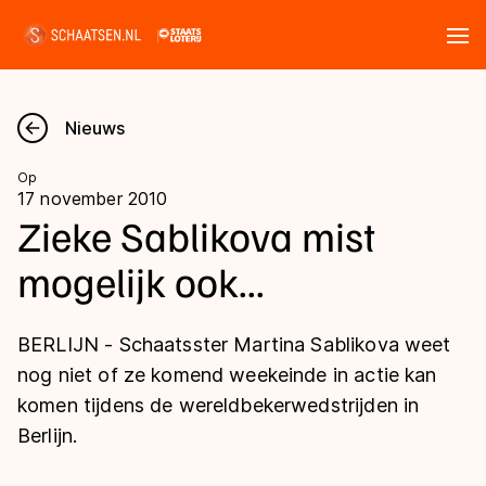
Tickets
Zoeken
Nieuws
Nieuws
Op
17 november 2010
Kalender
Zieke Sablikova mist
mogelijk ook...
Disciplines
Marathon
Uitslagen
BERLIJN - Schaatsster Martina Sablikova weet
Langebaan
nog niet of ze komend weekeinde in actie kan
Langebaan
komen tijdens de wereldbekerwedstrijden in
Shorttrack
Tijden & historie
Berlijn.
Shorttrack
Inlineskaten
Ranglijsten Langebaan
Marathon
Kunstschaatsen