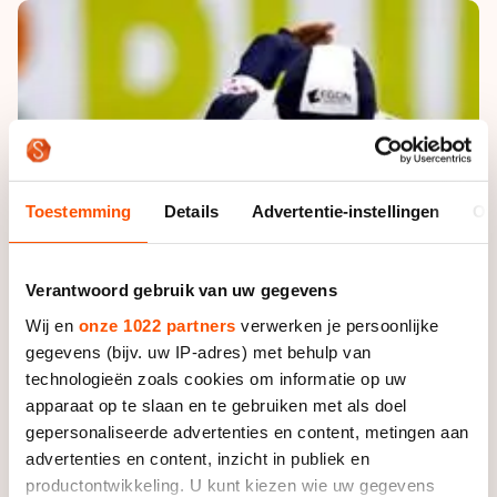
De weg op
Persoonlijke records & tijden
Inlineskaten
Schoonrijden
Inschrijven wedstrijden
Historie & statistiek
Schaatsfans
Kunstschaatsen
Natuurijs
Algemene Nederlandse Schaatstijd
Alles voor jou als schaatsfan
Deze zomer de weg op
Olympische Spelen
Evenementen
Waar kan ik schaatsen en skaten?
Olympische Spelen
Tickets
Toestemming
Details
Advertentie-instellingen
Ov
Medaille overzicht
Livestreams
Medaillespiegel
Word schaatsfan!
Verantwoord gebruik van uw gegevens
Olympische uitslagen
Wij en
onze 1022 partners
verwerken je persoonlijke
Winacties
gegevens (bijv. uw IP-adres) met behulp van
Van Jong tot Goud verhalen
technologieën zoals cookies om informatie op uw
apparaat op te slaan en te gebruiken met als doel
gepersonaliseerde advertenties en content, metingen aan
advertenties en content, inzicht in publiek en
productontwikkeling. U kunt kiezen wie uw gegevens