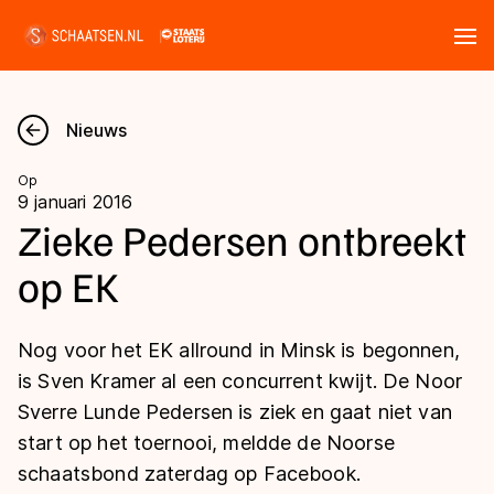
Tickets
Zoeken
Nieuws
Nieuws
Op
9 januari 2016
Kalender
Zieke Pedersen ontbreekt
op EK
Disciplines
Marathon
Uitslagen
Nog voor het EK allround in Minsk is begonnen,
Langebaan
is Sven Kramer al een concurrent kwijt. De Noor
Langebaan
Sverre Lunde Pedersen is ziek en gaat niet van
Shorttrack
Tijden & historie
start op het toernooi, meldde de Noorse
Shorttrack
Inlineskaten
schaatsbond zaterdag op Facebook.
Ranglijsten Langebaan
Marathon
Kunstschaatsen