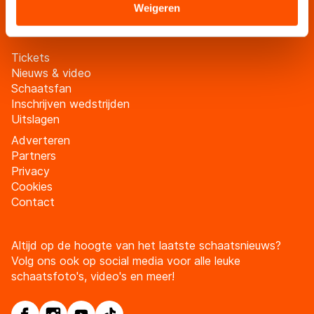
Meld je aan
Sommige partners kunnen gegevens doorgeven aan
Weigeren
landen buiten de EU, zoals de VS, waar mogelijk geen
adequaat beschermingsniveau geldt volgens de GDPR.
Tickets
Door op ‘Toestaan’ te klikken, stemt u in met deze
Nieuws & video
overdracht. Meer informatie vindt u in ons
cookiebeleid
.
Schaatsfan
Inschrijven wedstrijden
Uitslagen
Adverteren
Partners
Privacy
Cookies
Contact
Altijd op de hoogte van het laatste schaatsnieuws?
Volg ons ook op social media voor alle leuke
schaatsfoto's, video's en meer!