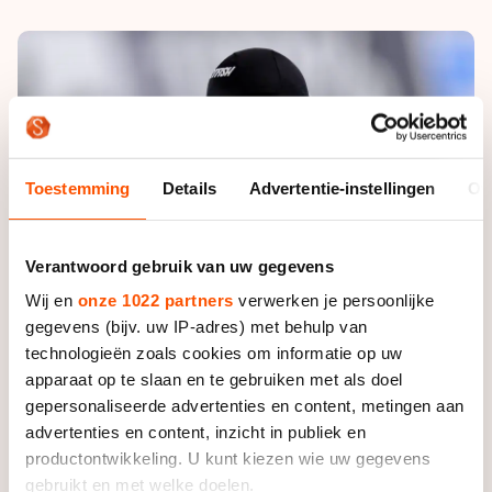
De weg op
Persoonlijke records & tijden
Inlineskaten
Schoonrijden
Inschrijven wedstrijden
Historie & statistiek
Schaatsfans
Kunstschaatsen
Natuurijs
Algemene Nederlandse Schaatstijd
Alles voor jou als schaatsfan
Deze zomer de weg op
Olympische Spelen
Evenementen
Waar kan ik schaatsen en skaten?
Toestemming
Details
Advertentie-instellingen
Ov
Olympische Spelen
Tickets
Medaille overzicht
Livestreams
Verantwoord gebruik van uw gegevens
Medaillespiegel
Word schaatsfan!
Wij en
onze 1022 partners
verwerken je persoonlijke
Olympische uitslagen
Winacties
gegevens (bijv. uw IP-adres) met behulp van
technologieën zoals cookies om informatie op uw
Van Jong tot Goud verhalen
apparaat op te slaan en te gebruiken met als doel
gepersonaliseerde advertenties en content, metingen aan
advertenties en content, inzicht in publiek en
productontwikkeling. U kunt kiezen wie uw gegevens
gebruikt en met welke doelen.