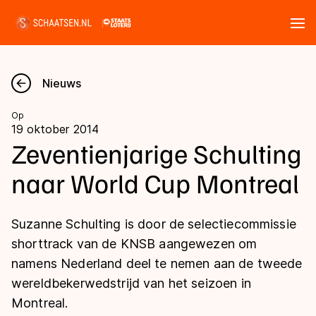
Tickets
Zoeken
Nieuws
Nieuws
Op
19 oktober 2014
Kalender
Zeventienjarige Schulting
naar World Cup Montreal
Disciplines
Marathon
Uitslagen
Suzanne Schulting is door de selectiecommissie
Langebaan
shorttrack van de KNSB aangewezen om
Langebaan
namens Nederland deel te nemen aan de tweede
Shorttrack
Tijden & historie
wereldbekerwedstrijd van het seizoen in
Shorttrack
Inlineskaten
Montreal.
Ranglijsten Langebaan
Marathon
Kunstschaatsen