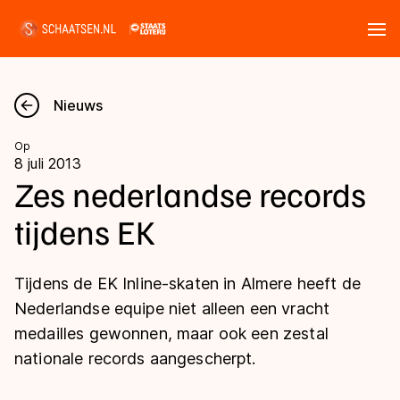
Tickets
Zoeken
Nieuws
Nieuws
Op
8 juli 2013
Kalender
Zes nederlandse records
tijdens EK
Disciplines
Marathon
Uitslagen
Tijdens de EK Inline-skaten in Almere heeft de
Langebaan
Nederlandse equipe niet alleen een vracht
Langebaan
medailles gewonnen, maar ook een zestal
Shorttrack
Tijden & historie
nationale records aangescherpt.
Shorttrack
Inlineskaten
Ranglijsten Langebaan
Marathon
Kunstschaatsen