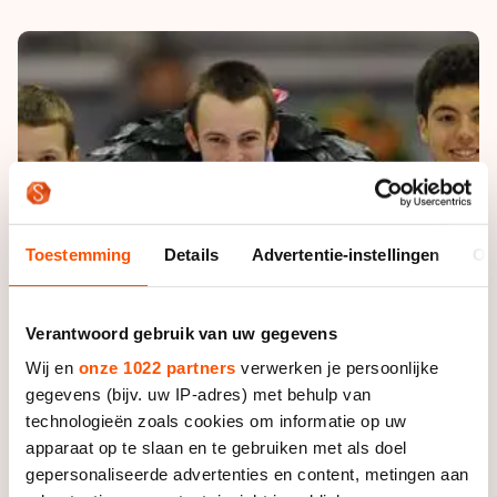
De weg op
Persoonlijke records & tijden
Inlineskaten
Schoonrijden
Inschrijven wedstrijden
Historie & statistiek
Schaatsfans
Kunstschaatsen
Natuurijs
Algemene Nederlandse Schaatstijd
Alles voor jou als schaatsfan
Deze zomer de weg op
Olympische Spelen
Evenementen
Waar kan ik schaatsen en skaten?
Olympische Spelen
Tickets
Medaille overzicht
Livestreams
Toestemming
Details
Advertentie-instellingen
Ov
Medaillespiegel
Word schaatsfan!
Olympische uitslagen
Winacties
Verantwoord gebruik van uw gegevens
Van Jong tot Goud verhalen
Wij en
onze 1022 partners
verwerken je persoonlijke
gegevens (bijv. uw IP-adres) met behulp van
technologieën zoals cookies om informatie op uw
apparaat op te slaan en te gebruiken met als doel
gepersonaliseerde advertenties en content, metingen aan