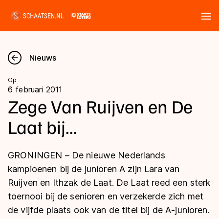
Tickets
Zoeken
Nieuws
Nieuws
Op
6 februari 2011
Kalender
Zege Van Ruijven en De
Laat bij...
Disciplines
Marathon
Uitslagen
GRONINGEN – De nieuwe Nederlands
Langebaan
kampioenen bij de junioren A zijn Lara van
Langebaan
Ruijven en Ithzak de Laat. De Laat reed een sterk
Shorttrack
Tijden & historie
toernooi bij de senioren en verzekerde zich met
Shorttrack
Inlineskaten
de vijfde plaats ook van de titel bij de A-junioren.
Ranglijsten Langebaan
Marathon
Kunstschaatsen