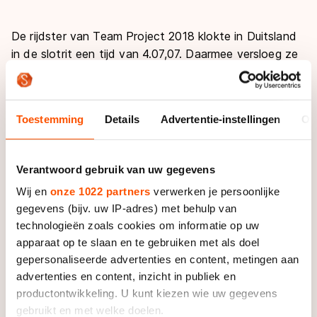
De rijdster van Team Project 2018 klokte in Duitsland
in de slotrit een tijd van 4.07,07. Daarmee versloeg ze
haar opponente Stephanie Beckert ruimschoots: de
Duitse kwam in 4.14,39 niet verder dan de negende
plaats.
Toestemming
Details
Advertentie-instellingen
Ov
Plaats twee was in Inzell voor de Russin Yuliya
Skokova, die 4.08,77 klokte. Jelena Peeters uit België
Verantwoord gebruik van uw gegevens
reed naar een tijd van 4.10,75 en legde daarmee
Wij en
onze 1022 partners
verwerken je persoonlijke
beslag op de derde plaats in de B-groep.
gegevens (bijv. uw IP-adres) met behulp van
technologieën zoals cookies om informatie op uw
Marije Joling, naast Van der Weijden de tweede
apparaat op te slaan en te gebruiken met als doel
Nederlandse die in actie kwam op de drie kilometer,
gepersonaliseerde advertenties en content, metingen aan
kon geen rol van betekenis spelen. Ze kwam in 4.17,93
advertenties en content, inzicht in publiek en
over de streep en eindigde daarmee als veertiende,
productontwikkeling. U kunt kiezen wie uw gegevens
waardoor ze deelname aan de World Cup Finale kan
gebruikt en met welke doelen.