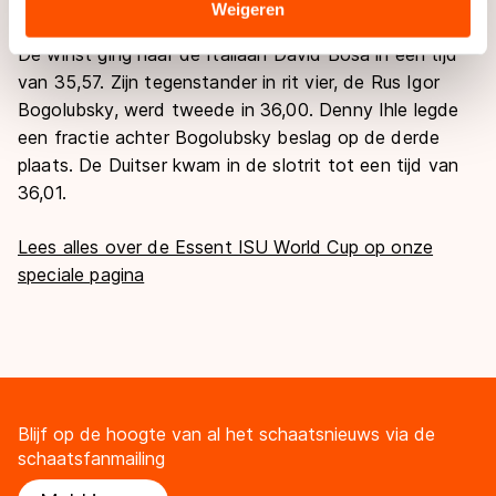
Sommige partners kunnen gegevens doorgeven aan
Weigeren
landen buiten de EU, zoals de VS, waar mogelijk geen
De winst ging naar de Italiaan David Bosa in een tijd
adequaat beschermingsniveau geldt volgens de GDPR.
van 35,57. Zijn tegenstander in rit vier, de Rus Igor
Door op ‘Toestaan’ te klikken, stemt u in met deze
Bogolubsky, werd tweede in 36,00. Denny Ihle legde
overdracht. Meer informatie vindt u in ons
cookiebeleid
.
een fractie achter Bogolubsky beslag op de derde
plaats. De Duitser kwam in de slotrit tot een tijd van
36,01.
Lees alles over de Essent ISU World Cup op onze
speciale pagina
Blijf op de hoogte van al het schaatsnieuws via de
schaatsfanmailing