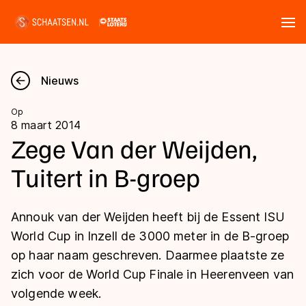
Tickets
Zoeken
Nieuws
Nieuws
Op
8 maart 2014
Kalender
Zege Van der Weijden,
Tuitert in B-groep
Disciplines
Marathon
Uitslagen
Annouk van der Weijden heeft bij de Essent ISU
Langebaan
World Cup in Inzell de 3000 meter in de B-groep
Langebaan
op haar naam geschreven. Daarmee plaatste ze
Shorttrack
Tijden & historie
zich voor de World Cup Finale in Heerenveen van
Shorttrack
Inlineskaten
volgende week.
Ranglijsten Langebaan
Marathon
Kunstschaatsen