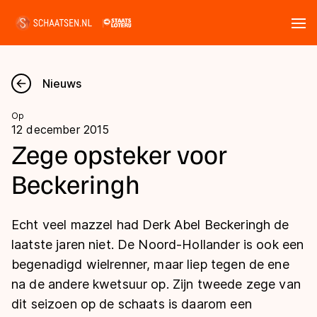
Tickets
Zoeken
Nieuws
Nieuws
Op
12 december 2015
Kalender
Zege opsteker voor
Beckeringh
Disciplines
Marathon
Uitslagen
Echt veel mazzel had Derk Abel Beckeringh de
Langebaan
laatste jaren niet. De Noord-Hollander is ook een
Langebaan
begenadigd wielrenner, maar liep tegen de ene
Shorttrack
Tijden & historie
na de andere kwetsuur op. Zijn tweede zege van
Shorttrack
Inlineskaten
dit seizoen op de schaats is daarom een
Ranglijsten Langebaan
Marathon
Kunstschaatsen