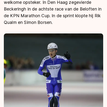
De weg op
welkome opsteker. In Den Haag zegevierde
Persoonlijke records & tijden
Inlineskaten
Schoonrijden
Beckeringh in de achtste race van de Beloften in
Inschrijven wedstrijden
Historie & statistiek
Schaatsfans
Kunstschaatsen
de KPN Marathon Cup. In de sprint klopte hij Rik
Natuurijs
Algemene Nederlandse Schaatstijd
Qualm en Simon Borsen.
Alles voor jou als schaatsfan
Deze zomer de weg op
Olympische Spelen
Evenementen
Waar kan ik schaatsen en skaten?
Olympische Spelen
Tickets
Medaille overzicht
Livestreams
Medaillespiegel
Word schaatsfan!
Olympische uitslagen
Winacties
Van Jong tot Goud verhalen