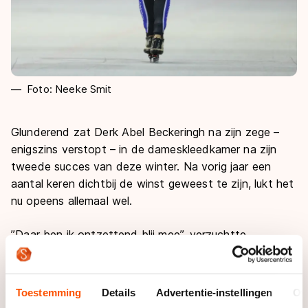
Foto: Neeke Smit
Glunderend zat Derk Abel Beckeringh na zijn zege –
enigszins verstopt – in de dameskleedkamer na zijn
tweede succes van deze winter. Na vorig jaar een
aantal keren dichtbij de winst geweest te zijn, lukt het
nu opeens allemaal wel.
’’Daar ben ik ontzettend blij mee’’, verzuchtte
Beckeringh, die ook wel meteen een verklaring heeft.
’’Ik weet niet of ik direct harder ben gaan rijden, maar
ik heb wel het idee dat het niveau bij de Beloften dit
Toestemming
Details
Advertentie-instellingen
Ov
jaar wat minder hoog ligt dan vorig jaar. Er zijn