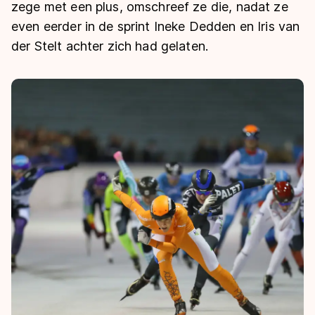
De weg op
zege met een plus, omschreef ze die, nadat ze
Persoonlijke records & tijden
Inlineskaten
Schoonrijden
even eerder in de sprint Ineke Dedden en Iris van
Inschrijven wedstrijden
Historie & statistiek
Schaatsfans
Kunstschaatsen
der Stelt achter zich had gelaten.
Natuurijs
Algemene Nederlandse Schaatstijd
Alles voor jou als schaatsfan
Deze zomer de weg op
Olympische Spelen
Evenementen
Waar kan ik schaatsen en skaten?
Olympische Spelen
Tickets
Medaille overzicht
Livestreams
Medaillespiegel
Word schaatsfan!
Olympische uitslagen
Winacties
Van Jong tot Goud verhalen