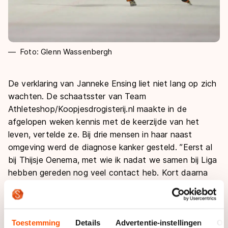
Foto: Glenn Wassenbergh
De verklaring van Janneke Ensing liet niet lang op zich
wachten. De schaatsster van Team
Athleteshop/Koopjesdrogisterij.nl maakte in de
afgelopen weken kennis met de keerzijde van het
leven, vertelde ze. Bij drie mensen in haar naast
omgeving werd de diagnose kanker gesteld. ’’Eerst al
bij Thijsje Oenema, met wie ik nadat we samen bij Liga
hebben gereden nog veel contact heb. Kort daarna
volgden nog twee mensen. Dat raakt me, en dan vind
ik de zege die hier vanavond behaal opeens weer heel
bijzonder.’’
Toestemming
Details
Advertentie-instellingen
Ov