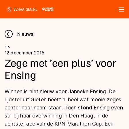
Tickets
Zoeken
Nieuws
Nieuws
Op
12 december 2015
Kalender
Zege met ’een plus’ voor
Ensing
Disciplines
Marathon
Uitslagen
Winnen is niet nieuw voor Janneke Ensing. De
Langebaan
rijdster uit Gieten heeft al heel wat mooie zeges
Langebaan
achter haar naam staan. Toch stond Ensing even
Shorttrack
Tijden & historie
stil bij haar overwinning in Den Haag, in de
Shorttrack
Inlineskaten
achtste race van de KPN Marathon Cup. Een
Ranglijsten Langebaan
Marathon
Kunstschaatsen