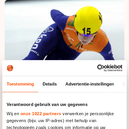
De weg op
Persoonlijke records & tijden
Inlineskaten
Schoonrijden
Inschrijven wedstrijden
Historie & statistiek
Schaatsfans
Kunstschaatsen
Natuurijs
Algemene Nederlandse Schaatstijd
Alles voor jou als schaatsfan
Deze zomer de weg op
Olympische Spelen
Evenementen
Waar kan ik schaatsen en skaten?
Olympische Spelen
Tickets
Medaille overzicht
Livestreams
Medaillespiegel
Word schaatsfan!
Olympische uitslagen
Toestemming
Details
Advertentie-instellingen
Ov
Winacties
Van Jong tot Goud verhalen
Verantwoord gebruik van uw gegevens
Wij en
onze 1022 partners
verwerken je persoonlijke
gegevens (bijv. uw IP-adres) met behulp van
technologieën zoals cookies om informatie op uw