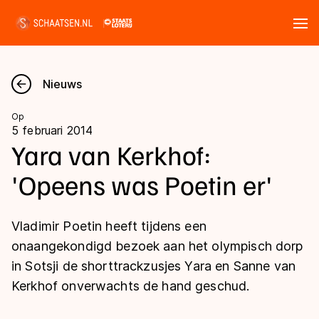
Tickets
Zoeken
Nieuws
Nieuws
Op
5 februari 2014
Kalender
Yara van Kerkhof:
'Opeens was Poetin er'
Disciplines
Marathon
Uitslagen
Vladimir Poetin heeft tijdens een
Langebaan
onaangekondigd bezoek aan het olympisch dorp
Langebaan
in Sotsji de shorttrackzusjes Yara en Sanne van
Shorttrack
Tijden & historie
Kerkhof onverwachts de hand geschud.
Shorttrack
Inlineskaten
Ranglijsten Langebaan
Marathon
Kunstschaatsen