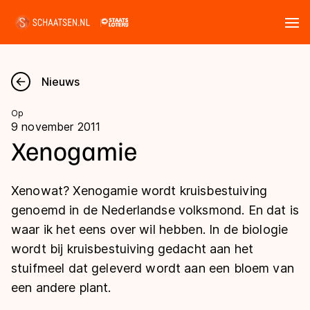
Tickets
Zoeken
Nieuws
Nieuws
Op
9 november 2011
Kalender
Xenogamie
Disciplines
Xenowat? Xenogamie wordt kruisbestuiving
Marathon
genoemd in de Nederlandse volksmond. En dat is
Uitslagen
waar ik het eens over wil hebben. In de biologie
Langebaan
wordt bij kruisbestuiving gedacht aan het
Langebaan
Shorttrack
Tijden & historie
stuifmeel dat geleverd wordt aan een bloem van
Shorttrack
Inlineskaten
een andere plant.
Ranglijsten Langebaan
Marathon
Kunstschaatsen