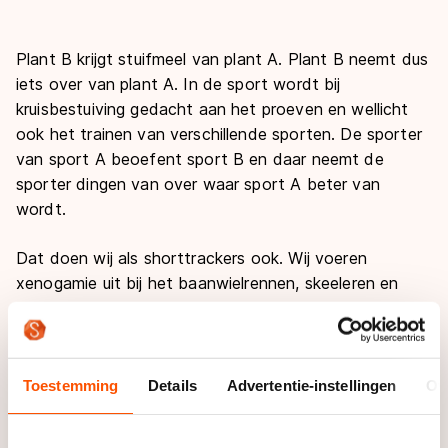
Plant B krijgt stuifmeel van plant A. Plant B neemt dus
iets over van plant A. In de sport wordt bij
kruisbestuiving gedacht aan het proeven en wellicht
ook het trainen van verschillende sporten. De sporter
van sport A beoefent sport B en daar neemt de
sporter dingen van over waar sport A beter van
wordt.
Dat doen wij als shorttrackers ook. Wij voeren
xenogamie uit bij het baanwielrennen, skeeleren en
langebaanschaatsen. Afgelopen weekend hebben jullie
Jorien ter Mors misschien wel aangemoedigd in Thialf
die een drie kilometer op de langebaan reed. Als ik
langebaan schaats, word ik beter op de
Toestemming
Details
Advertentie-instellingen
Ov
shorttrackbaan omdat ik op de langebaan
geattendeerd word om mijn slagen lang te maken en