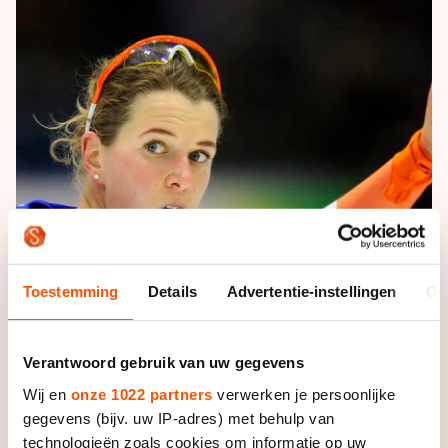
De weg op
Persoonlijke records & tijden
Inlineskaten
Schoonrijden
Inschrijven wedstrijden
Historie & statistiek
Schaatsfans
Kunstschaatsen
Natuurijs
Algemene Nederlandse Schaatstijd
Alles voor jou als schaatsfan
Deze zomer de weg op
Olympische Spelen
Evenementen
Waar kan ik schaatsen en skaten?
Olympische Spelen
Tickets
Medaille overzicht
Livestreams
Medaillespiegel
Word schaatsfan!
Olympische uitslagen
Toestemming
Details
Advertentie-instellingen
Ov
Winacties
Van Jong tot Goud verhalen
Verantwoord gebruik van uw gegevens
Wij en
onze 1022 partners
verwerken je persoonlijke
Foto: Sander Chamid
gegevens (bijv. uw IP-adres) met behulp van
technologieën zoals cookies om informatie op uw