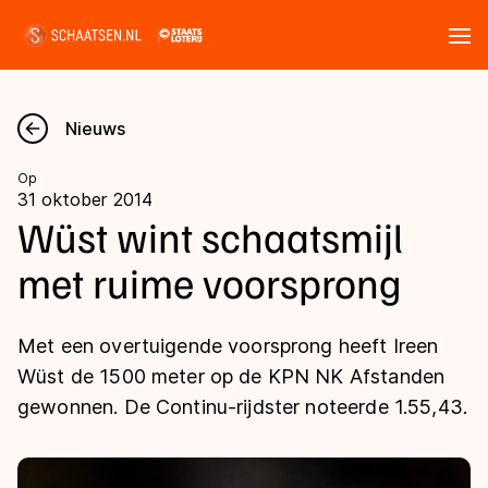
Tickets
Zoeken
Nieuws
Nieuws
Op
31 oktober 2014
Kalender
Wüst wint schaatsmijl
met ruime voorsprong
Disciplines
Marathon
Uitslagen
Met een overtuigende voorsprong heeft Ireen
Langebaan
Wüst de 1500 meter op de KPN NK Afstanden
Langebaan
gewonnen. De Continu-rijdster noteerde 1.55,43.
Shorttrack
Tijden & historie
Shorttrack
Inlineskaten
Ranglijsten Langebaan
Marathon
Kunstschaatsen