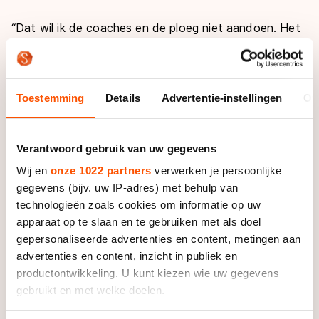
“Dat wil ik de coaches en de ploeg niet aandoen. Het
schaatsen is een klein wereldje. Zoiets is al snel
bekend en ik wilde open, eerlijk en transparant zijn”,
vervolgt ze. “Het is nu even een kak-moment, maar
Toestemming
Details
Advertentie-instellingen
Ov
morgen gaan we weer voor het schaatsen.”
Het is een vreemd afscheid. Vaak nemen sporters een
Verantwoord gebruik van uw gegevens
andere weg als het niet botert met de coaches, maar
volgens Wüst is dat absoluut niet het geval. Met haar
Wij en
onze 1022 partners
verwerken je persoonlijke
coaches Marianne Timmer en Gianni Romme klikt het
gegevens (bijv. uw IP-adres) met behulp van
juist wel, maar ze mist mannelijke schaatsers om zich
technologieën zoals cookies om informatie op uw
apparaat op te slaan en te gebruiken met als doel
heen waar ze zich aan op kan trekken en die heeft
gepersonaliseerde advertenties en content, metingen aan
Team Continu niet in huis.
advertenties en content, inzicht in publiek en
productontwikkeling. U kunt kiezen wie uw gegevens
De ploeg is bovendien niet van plan om die mannelijke
gebruikt en met welke doelen.
schaatsers aan te trekken. Romme: “We hebben een
visie en daar houden we aan vast. Ireen wist dat ook