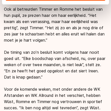
adequaat beschermingsniveau geldt volgens de GDPR.
Ook al betreurden Timmer en Romme het besluit van
Door op ‘Toestaan’ te klikken, stemt u in met deze
hun pupil, ze prezen haar om haar eerlijkheid. “Het
overdracht. Meer informatie vindt u in ons
cookiebeleid
.
kwam als een verrassing, maar haar eerlijkheid was
prettig”, zegt Timmer. “Het zij zo en als je nog drie of
zes jaar te schaatsen hebt en alles eruit wil halen dan
moet je je hart volgen.”
De timing van zo’n besluit komt volgens haar nooit
goed uit. “Elke boodschap van afscheid, nu, over paar
weken of over twee maanden, is niet leuk”, stelt ze.
“En ze heeft het goed opgelost en dat siert Ireen.
Dat is knap gedaan.”
Voor de komende weken, met onder andere de WK
Afstanden en WK Allround in het verschiet, hebben
Wüst, Romme en Timmer nog vertrouwen in sportief
succes. “Ik ben nog altijd wel tevreden”, zegt Wüst.