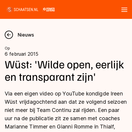
Tickets
Zoeken
Nieuws
Nieuws
Op
6 februari 2015
Kalender
Wüst: 'Wilde open, eerlijk
en transparant zijn'
Disciplines
Marathon
Uitslagen
Via een eigen video op YouTube kondigde Ireen
Langebaan
Wüst vrijdagochtend aan dat ze volgend seizoen
Langebaan
niet meer bij Team Continu zal rijden. Een paar
Shorttrack
Tijden & historie
uur na de publicatie zit ze samen met coaches
Shorttrack
Inlineskaten
Marianne Timmer en Gianni Romme in Thialf,
Ranglijsten Langebaan
Marathon
Kunstschaatsen