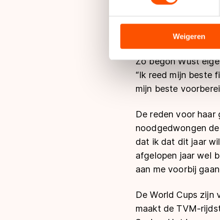
verwacht. “Ik verbaa
We gebruiken cookies om cont
aan het eind van de 
analyseren. We delen informa
nog best één of twee
analyse. Zij kunnen deze com
Weigeren
hun services. Sommige partn
adequaat beschermingsniveau
Zo begon Wüst eigenl
Meer informatie vindt u in o
“Ik reed mijn beste f
mijn beste voorberei
De reden voor haar g
noodgedwongen de in
dat ik dat dit jaar 
afgelopen jaar wel 
aan me voorbij gaan.
De World Cups zijn 
maakt de TVM-rijdste