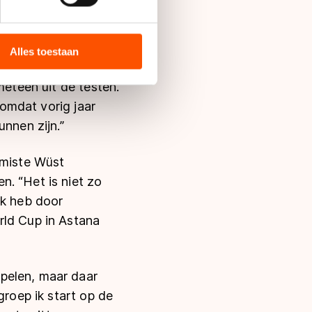
er. Vaak is bij mij
bieden en websiteverkeer te
et WK het idee dat er
 media, advertenties en
ie zij hebben verzameld via
Alles toestaan
s de VS, waar mogelijk geen
 in met deze overdracht.
meteen uit de testen.
 omdat vorig jaar
nnen zijn.”
 miste Wüst
. “Het is niet zo
ik heb door
rld Cup in Astana
pelen, maar daar
groep ik start op de