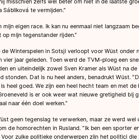
mij misschien zelfs wel beter om niet in de laatste gro
a Sábliková te vermijden.”
och mijn eigen race. Ik kan nu eenmaal niet langzaam be
op mijn tegenstander rijden.”
de Winterspelen in Sotsji verloopt voor Wüst onder r
vier jaar geleden. Toen werd de TVM-ploeg een sne
en en uiteindelijk zowel Sven Kramer als Wüst na de 
 stonden. Dat is nu heel anders, benadrukt Wüst. “De
r is heel goed. We zijn een heel hecht team en met d
 Groeneveld is er ook weer wat nieuwe gretigheid bij 
aal naar één doel werken.”
üst geen tegenslag te verwerken, maar ze werd wel
dom de homorechten in Rusland. “Ik ben een sporter e
Voor zulke politieke onderwerpen zijn het politici die