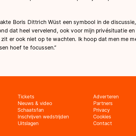
akte Boris Dittrich Wüst een symbool in de discussie,
vond dat heel vervelend, ook voor mijn privésituatie en 
zit er ook niet op te wachten. Ik hoop dat men me me
sen hoef te focussen.”
Tickets
Adverteren
Nieuws & video
Partners
Schaatsfan
Privacy
Inschrijven wedstrijden
Cookies
Uitslagen
Contact