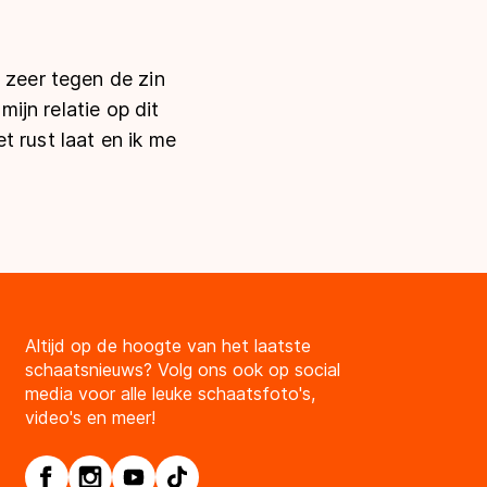
 zeer tegen de zin
mijn relatie op dit
t rust laat en ik me
Altijd op de hoogte van het laatste
schaatsnieuws? Volg ons ook op social
media voor alle leuke schaatsfoto's,
video's en meer!