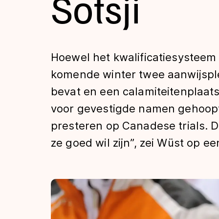
Sotsji
Tijden & historie
De weg op
Hoewel het kwalificatiesysteem
komende winter twee aanwijspl
Schaatsfans
bevat en een calamiteitenplaa
voor gevestigde namen gehoopt. 
Olympische Spe
presteren op Canadese trials. 
ze goed wil zijn”, zei Wüst op 