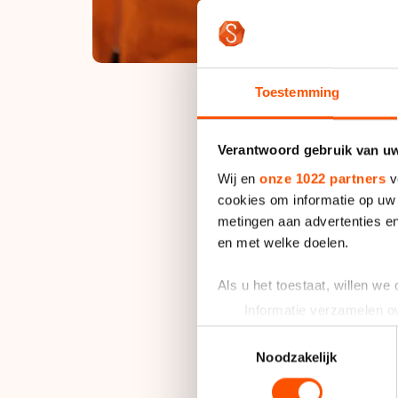
Toestemming
“Ik denk dat er mee
Verantwoord gebruik van u
aanwijsplekken gewi
Wij en
onze 1022 partners
v
Kwalificatietoernooi
cookies om informatie op uw 
metingen aan advertenties en
Dat stelt Wüst voor
en met welke doelen.
plaatsen, maar moet 
Als u het toestaat, willen we
bij het OKT maar een
Informatie verzamelen ov
meer een mooie prikk
Uw apparaat identificere
Toestemmingsselectie
Lees meer over hoe uw perso
Noodzakelijk
Maar voordat het zo
toestemming op elk moment wi
training om fit het