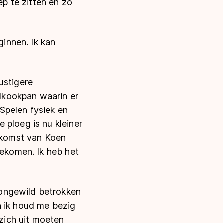
ep te zitten en zo
ginnen. Ik kan
ustigere
lkookpan waarin er
Spelen fysiek en
 ploeg is nu kleiner
e komst van Koen
gekomen. Ik heb het
 ongewild betrokken
n ik houd me bezig
 zich uit moeten