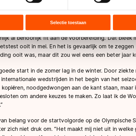
sde mezelf in positieve zin aan het begin van deze zom
ent en advertenties te personaliseren, socialmediafuncties te 
winter de batterij helemaal leeg, maar nu had ik na h
tie over uw gebruik van onze site met onze partners voor social
 wedstrijden bij konden.”
bineren met andere gegevens die u aan hen heeft verstrekt of d
Selectie toestaan
ers kunnen gegevens doorgeven aan landen buiten de EU, zoal
 geldt volgens de GDPR. Door op ‘Toestaan’ te klikken, stemt u
ijk al behoorlijk fit aan de voorbereiding. Dat bleek 
ns
cookiebeleid
.
ietstest ooit in mei. En het is gevaarlijk om te zeggen
ding ooit was, maar dit zou wel eens een beter jaar ku
oede start in de zomer lag in de winter. Door ziekte
ternationale wedstrijden in het begin van het seizoen
wil kopiëren, noodgedwongen aan de kant staan, maar 
besloten om andere keuzes te maken. Zo laat ik de Wo
”
van belang voor de startvolgorde op de Olympische S
r zich niet druk om. “Het maakt mij niet uit in welke 