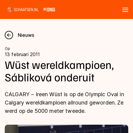
Tickets
Zoeken
Nieuws
Nieuws
Op
13 februari 2011
Kalender
Wüst wereldkampioen,
Sábliková onderuit
Disciplines
Marathon
Uitslagen
CALGARY – Ireen Wüst is op de Olympic Oval in
Langebaan
Calgary wereldkampioen allround geworden. Ze
Langebaan
werd op de 5000 meter tweede.
Shorttrack
Tijden & historie
Shorttrack
Inlineskaten
Ranglijsten Langebaan
Marathon
Kunstschaatsen