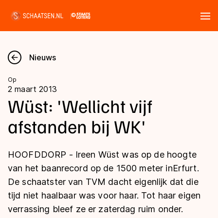
Tickets
Zoeken
Nieuws
Nieuws
Op
2 maart 2013
Kalender
Wüst: 'Wellicht vijf
afstanden bij WK'
Disciplines
Marathon
Uitslagen
HOOFDDORP - Ireen Wüst was op de hoogte
Langebaan
van het baanrecord op de 1500 meter inErfurt.
Langebaan
De schaatster van TVM dacht eigenlijk dat die
Shorttrack
Tijden & historie
tijd niet haalbaar was voor haar. Tot haar eigen
Shorttrack
Inlineskaten
verrassing bleef ze er zaterdag ruim onder.
Ranglijsten Langebaan
Marathon
Kunstschaatsen