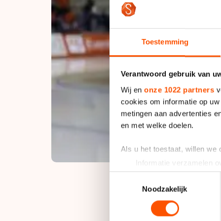
Toestemming
Verantwoord gebruik van u
Wij en
onze 1022 partners
v
cookies om informatie op uw 
metingen aan advertenties en
en met welke doelen.
Als u het toestaat, willen we
Informatie verzamelen ov
Uw apparaat identificere
Toestemmingsselectie
Lees meer over hoe uw perso
Noodzakelijk
toestemming op elk moment wi