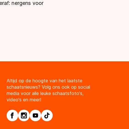
eraf: nergens voor
Altijd op de hoogte van het laatste
schaatsnieuws? Volg ons ook op social
media voor alle leuke schaatsfoto's,
video's en meer!