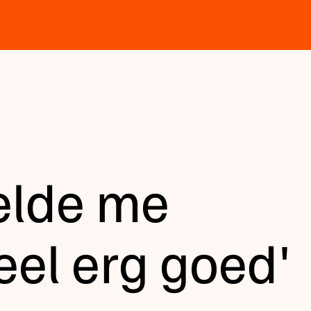
elde me
el erg goed'