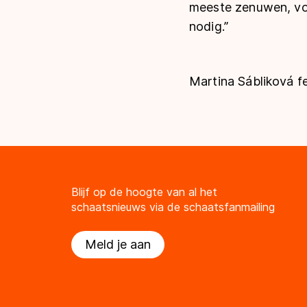
meeste zenuwen, voo
nodig.”
Martina Sábliková fe
Blijf op de hoogte van al het
schaatsnieuws via de schaatsfanmailing
Meld je aan