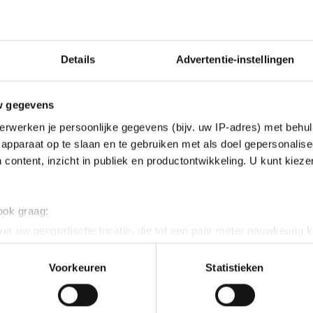
Details
Advertentie-instellingen
w gegevens
erwerken je persoonlijke gegevens (bijv. uw IP-adres) met behul
apparaat op te slaan en te gebruiken met als doel gepersonalise
 content, inzicht in publiek en productontwikkeling. U kunt kiez
 ook graag:
er uw geografische locatie, die tot een paar meter nauwkeurig k
n door het actief te scannen op specifieke eigenschappen (fingerp
onlijke gegevens worden verwerkt en stel uw voorkeuren in he
Voorkeuren
Statistieken
jzigen of intrekken in de Cookieverklaring.