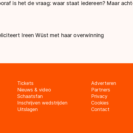
raf is het de vraag: waar staat iedereen? Maar acht
liciteert Ireen Wüst met haar overwinning
Tickets
Adverteren
Nieuws & video
Partners
Schaatsfan
Privacy
Inschrijven wedstrijden
Cookies
Uitslagen
Contact