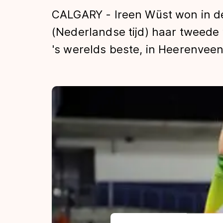
Tijden & historie
CALGARY - Ireen Wüst won in 
(Nederlandse tijd) haar tweede w
's werelds beste, in Heerenveen
De weg op
Schaatsfans
Olympische Spe