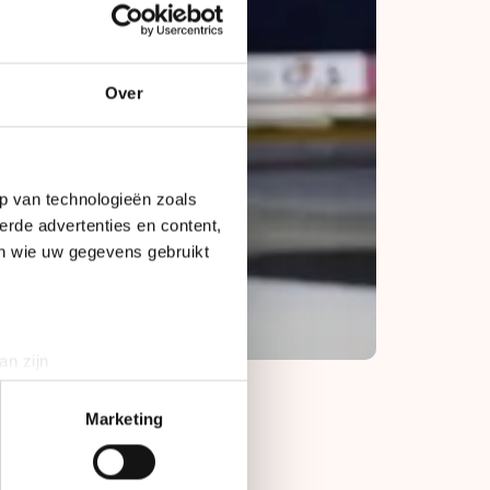
Over
p van technologieën zoals
erde advertenties en content,
en wie uw gegevens gebruikt
an zijn
rinting)
t
detailgedeelte
in. U kunt uw
Marketing