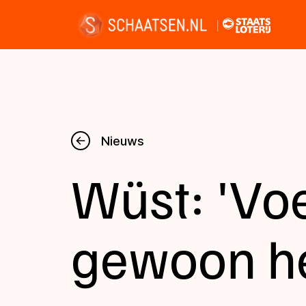
Nieuws
Nieuws
Wüst: 'Vo
Kalender
Disciplines
gewoon he
Uitslagen