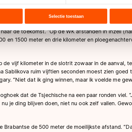
ent en advertenties te personaliseren, socialmediafuncties te 
 dagen in Canada geen 'supervorm', maar, zei ze met 
tie over uw gebruik van onze site met onze partners voor social
rm. Nog net niet de topvorm, die komt heus nog wel.
bineren met andere gegevens die u aan hen heeft verstrekt of d
Selectie toestaan
ers kunnen gegevens doorgeven aan landen buiten de EU, zoal
 geldt volgens de GDPR. Door op ‘Toestaan’ te klikken, stemt u
 naar de toekomst. “Op de WK afstanden in Inzell (half
ns
cookiebeleid
.
000 en 1500 meter en drie kilometer en ploegenachterv
 de vijf kilometer in de slotrit zowaar in de aanval, te
a Sablikova ruim vijftien seconden moest zien goed 
Calgary. “Niet dat ik ging winnen, maar ik voelde me ge
oghoek dat de Tsjechische na een paar ronden viel. “
: nu je ding blijven doen, niet nu ook zelf vallen. Gew
e Brabantse de 500 meter de moeilijkste afstand. “Da