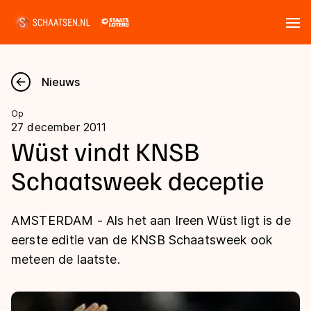
Tickets
Zoeken
Nieuws
Nieuws
Op
27 december 2011
Kalender
Wüst vindt KNSB
Schaatsweek deceptie
Disciplines
Marathon
Uitslagen
AMSTERDAM - Als het aan Ireen Wüst ligt is de
Langebaan
eerste editie van de KNSB Schaatsweek ook
Langebaan
meteen de laatste.
Shorttrack
Tijden & historie
Shorttrack
Inlineskaten
Ranglijsten Langebaan
Marathon
Kunstschaatsen