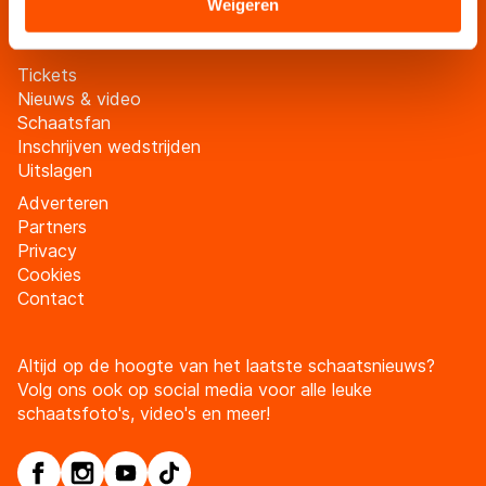
Sommige partners kunnen gegevens doorgeven aan
Weigeren
landen buiten de EU, zoals de VS, waar mogelijk geen
adequaat beschermingsniveau geldt volgens de GDPR.
Tickets
Door op ‘Toestaan’ te klikken, stemt u in met deze
Nieuws & video
overdracht. Meer informatie vindt u in ons
cookiebeleid
.
Schaatsfan
Inschrijven wedstrijden
Uitslagen
Adverteren
Partners
Privacy
Cookies
Contact
Altijd op de hoogte van het laatste schaatsnieuws?
Volg ons ook op social media voor alle leuke
schaatsfoto's, video's en meer!