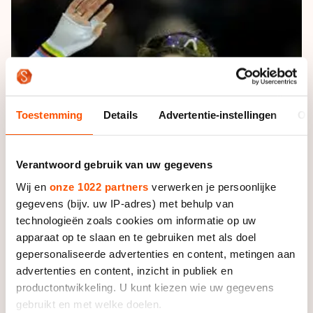
De weg op
Persoonlijke records & tijden
Inlineskaten
Schoonrijden
Inschrijven wedstrijden
Historie & statistiek
Schaatsfans
Kunstschaatsen
Natuurijs
Algemene Nederlandse Schaatstijd
Alles voor jou als schaatsfan
Deze zomer de weg op
Olympische Spelen
Evenementen
Waar kan ik schaatsen en skaten?
Toestemming
Details
Advertentie-instellingen
Ov
Olympische Spelen
Tickets
Medaille overzicht
Livestreams
Verantwoord gebruik van uw gegevens
Medaillespiegel
Word schaatsfan!
Wij en
onze 1022 partners
verwerken je persoonlijke
Olympische uitslagen
gegevens (bijv. uw IP-adres) met behulp van
Winacties
technologieën zoals cookies om informatie op uw
Van Jong tot Goud verhalen
apparaat op te slaan en te gebruiken met als doel
gepersonaliseerde advertenties en content, metingen aan
advertenties en content, inzicht in publiek en
productontwikkeling. U kunt kiezen wie uw gegevens
gebruikt en met welke doelen.