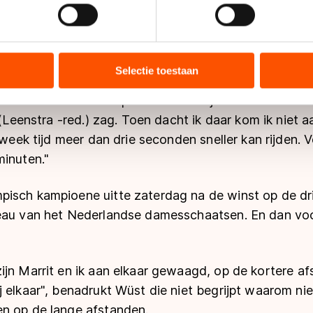
jzigen of intrekken in de Cookieverklaring.
en zeggen de vorm aan de investering die ze in de z
an naar de basis en hebben geïnvesteerd in techniek. D
ent en advertenties te personaliseren, socialmediafuncties te 
en jaren moest ik hard werken op de baan, nu gaat he
tie over uw gebruik van onze site met onze partners voor social
kampioen op de 1500 meter.
bineren met andere gegevens die u aan hen heeft verstrekt of d
Selectie toestaan
ers kunnen gegevens doorgeven aan landen buiten de EU, zoal
t verwacht de titel op de schaatsmijl te kunnen winne
 geldt volgens de GDPR. Door op ‘Toestaan’ te klikken, stemt u
t (Leenstra -red.) zag. Toen dacht ik daar kom ik niet 
ns
cookiebeleid
.
n week tijd meer dan drie seconden sneller kan rijden.
minuten."
isch kampioene uitte zaterdag na de winst op de dri
eau van het Nederlandse damesschaatsen. En dan voo
ijn Marrit en ik aan elkaar gewaagd, op de kortere a
j elkaar", benadrukt Wüst die niet begrijpt waarom n
n op de lange afstanden.