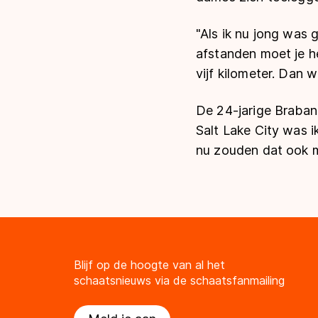
"Als ik nu jong was 
afstanden moet je het
vijf kilometer. Dan w
De 24-jarige Brabant
Salt Lake City was ik
nu zouden dat ook m
Blijf op de hoogte van al het
schaatsnieuws via de schaatsfanmailing