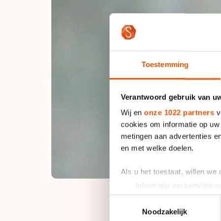
Toestemming
Verantwoord gebruik van u
Wij en
onze 1022 partners
v
cookies om informatie op uw 
metingen aan advertenties en
en met welke doelen.
Als u het toestaat, willen we
Informatie verzamelen ov
Uw apparaat identificere
Toestemmingsselectie
Lees meer over hoe uw perso
Noodzakelijk