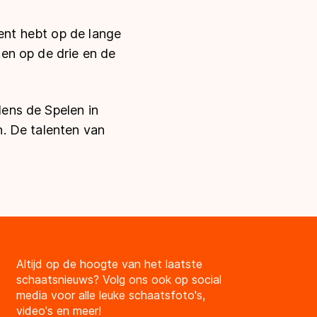
lent hebt op de lange
hten op de drie en de
dens de Spelen in
en. De talenten van
"
Altijd op de hoogte van het laatste
schaatsnieuws? Volg ons ook op social
media voor alle leuke schaatsfoto's,
video's en meer!