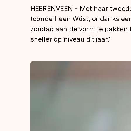
Tijden & historie
HEERENVEEN - Met haar tweede n
toonde Ireen Wüst, ondanks een
zondag aan de vorm te pakken 
De weg op
sneller op niveau dit jaar."
Schaatsfans
Olympische Spe