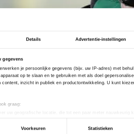
Details
Advertentie-instellingen
w gegevens
erwerken je persoonlijke gegevens (bijv. uw IP-adres) met behul
apparaat op te slaan en te gebruiken met als doel gepersonalise
 content, inzicht in publiek en productontwikkeling. U kunt kiez
 ook graag:
er uw geografische locatie, die tot een paar meter nauwkeurig k
n door het actief te scannen op specifieke eigenschappen (fingerp
onlijke gegevens worden verwerkt en stel uw voorkeuren in he
Voorkeuren
Statistieken