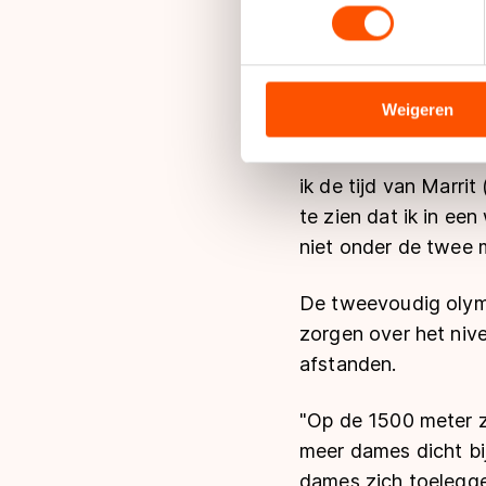
toestemming op elk moment wi
Wüst dankt naar eig
"Wij zijn terug gega
We gebruiken cookies om cont
soepeler. De afgelop
analyseren. We delen informa
aldus de kersverse 
analyse. Zij kunnen deze com
Weigeren
hun services. Sommige partn
Niettemin had ze nie
adequaat beschermingsniveau
ik de tijd van Marri
Meer informatie vindt u in o
te zien dat ik in ee
niet onder de twee 
De tweevoudig olymp
zorgen over het niv
afstanden.
"Op de 1500 meter z
meer dames dicht bi
dames zich toelegge