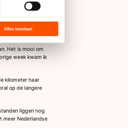
omer gedaan heeft.
aardoor rijd ik
bieden en websiteverkeer te
t meer vanzelf",
 media, advertenties en
ie zij hebben verzameld via
Alles toestaan
s de VS, waar mogelijk geen
n. "Zeker niet toen
 in met deze overdracht.
aan. Het is mooi om
 Vorige week kwam ik
e kilometer haar
ral op de langere
fstanden liggen nog
iet meer Nederlandse