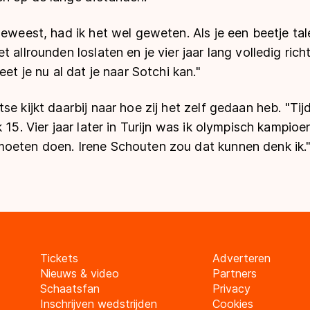
geweest, had ik het wel geweten. Als je een beetje ta
 allrounden loslaten en je vier jaar lang volledig ric
eet je nu al dat je naar Sotchi kan."
se kijkt daarbij naar hoe zij het zelf gedaan heb. "Tij
 15. Vier jaar later in Turijn was ik olympisch kampio
oeten doen. Irene Schouten zou dat kunnen denk ik.
Tickets
Adverteren
Nieuws & video
Partners
Schaatsfan
Privacy
Inschrijven wedstrijden
Cookies