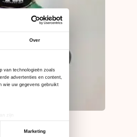
Over
p van technologieën zoals
erde advertenties en content,
en wie uw gegevens gebruikt
an zijn
rinting)
t
detailgedeelte
in. U kunt uw
Marketing