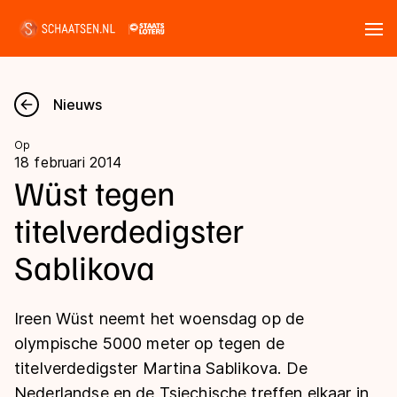
Tickets
Zoeken
Nieuws
Nieuws
Op
18 februari 2014
Kalender
Wüst tegen
titelverdedigster
Disciplines
Sablikova
Marathon
Uitslagen
Langebaan
Ireen Wüst neemt het woensdag op de
Langebaan
Shorttrack
Tijden & historie
olympische 5000 meter op tegen de
Shorttrack
Inlineskaten
titelverdedigster Martina Sablikova. De
Ranglijsten Langebaan
Marathon
Nederlandse en de Tsjechische treffen elkaar in
Kunstschaatsen