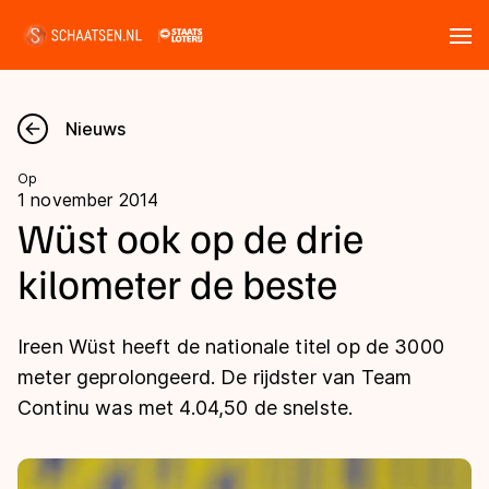
Tickets
Zoeken
Nieuws
Nieuws
Op
1 november 2014
Kalender
Wüst ook op de drie
kilometer de beste
Disciplines
Marathon
Uitslagen
Ireen Wüst heeft de nationale titel op de 3000
Langebaan
meter geprolongeerd. De rijdster van Team
Langebaan
Continu was met 4.04,50 de snelste.
Shorttrack
Tijden & historie
Shorttrack
Inlineskaten
Ranglijsten Langebaan
Marathon
Kunstschaatsen