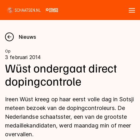
Tickets
Zoeken
Nieuws
Nieuws
Op
3 februari 2014
Kalender
Wüst ondergaat direct
dopingcontrole
Disciplines
Marathon
Uitslagen
Ireen Wüst kreeg op haar eerst volle dag in Sotsji
Langebaan
meteen bezoek van de dopingcontroleurs. De
Langebaan
Nederlandse schaatsster, een van de grootste
Shorttrack
Tijden & historie
medaillekandidaten, werd maandag min of meer
Shorttrack
Inlineskaten
overvallen.
Ranglijsten Langebaan
Marathon
Kunstschaatsen