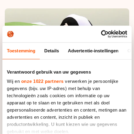
De weg op
Persoonlijke records & tijden
Inlineskaten
Schoonrijden
Inschrijven wedstrijden
Historie & statistiek
Schaatsfans
Kunstschaatsen
Natuurijs
Algemene Nederlandse Schaatstijd
Alles voor jou als schaatsfan
Deze zomer de weg op
Olympische Spelen
Evenementen
Waar kan ik schaatsen en skaten?
Toestemming
Details
Advertentie-instellingen
Ov
Olympische Spelen
Tickets
Medaille overzicht
Livestreams
Verantwoord gebruik van uw gegevens
Medaillespiegel
Word schaatsfan!
Wij en
onze 1022 partners
verwerken je persoonlijke
Olympische uitslagen
Winacties
gegevens (bijv. uw IP-adres) met behulp van
technologieën zoals cookies om informatie op uw
Van Jong tot Goud verhalen
apparaat op te slaan en te gebruiken met als doel
gepersonaliseerde advertenties en content, metingen aan
advertenties en content, inzicht in publiek en
productontwikkeling. U kunt kiezen wie uw gegevens
gebruikt en met welke doelen.