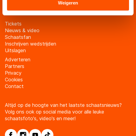
Meld je aan
Sommige partners kunnen gegevens doorgeven aan
Weigeren
landen buiten de EU, zoals de VS, waar mogelijk geen
adequaat beschermingsniveau geldt volgens de GDPR.
Tickets
Door op ‘Toestaan’ te klikken, stemt u in met deze
Nieuws & video
overdracht. Meer informatie vindt u in ons
cookiebeleid
.
Schaatsfan
Inschrijven wedstrijden
Uitslagen
Adverteren
Partners
Privacy
Cookies
Contact
Altijd op de hoogte van het laatste schaatsnieuws?
Volg ons ook op social media voor alle leuke
schaatsfoto's, video's en meer!